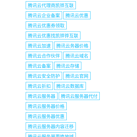
腾讯云代理商凯铧互联
腾讯云企业备案
腾讯云优惠
腾讯云优惠券领取
腾讯云优惠找凯铧铧互联
腾讯云加速
腾讯云务器价格
腾讯云合作伙伴
腾讯云域名
腾讯云备案
腾讯云存储
腾讯云安全防护
腾讯云官网
腾讯云折扣
腾讯云数据库
腾讯云服务器
腾讯云服务器代付
腾讯云服务器价格
腾讯云服务器优惠
腾讯云服务器内容迁移
腾讯云服务器更换地域