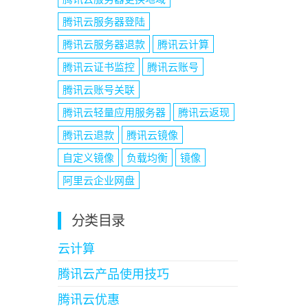
腾讯云服务器登陆
腾讯云服务器退款
腾讯云计算
腾讯云证书监控
腾讯云账号
腾讯云账号关联
腾讯云轻量应用服务器
腾讯云返现
腾讯云退款
腾讯云镜像
自定义镜像
负载均衡
镜像
阿里云企业网盘
分类目录
云计算
腾讯云产品使用技巧
腾讯云优惠