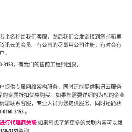
者企名称给我们客服，然后我们会发链接到您邮箱里
腾讯云的会员。有公司的尽量用公司注册，有时会有
户。
60-3153，有我们的售前工程师回复。
户提供专属网络架构服务，同时还能提供腾讯云服务
产品的专属折扣优惠购买。如果您需要详细的为您的企业
请您联系客服，专业人员为您提供服务，同时还能获
0-3153 。
进行代理商关联
如果您想了解更多的关联内容可以拨
0-3153咨询