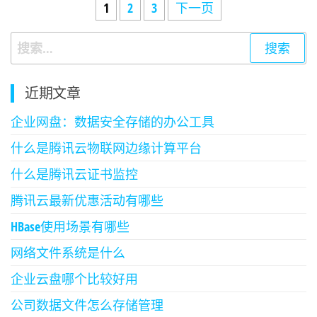
文
1
2
3
下一页
章
搜
导
索：
航
近期文章
企业网盘：数据安全存储的办公工具
什么是腾讯云物联网边缘计算平台
什么是腾讯云证书监控
腾讯云最新优惠活动有哪些
HBase使用场景有哪些
网络文件系统是什么
企业云盘哪个比较好用
公司数据文件怎么存储管理