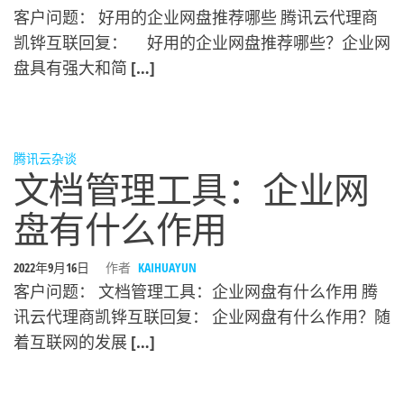
客户问题： 好用的企业网盘推荐哪些 腾讯云代理商
凯铧互联回复： 好用的企业网盘推荐哪些？企业网
盘具有强大和简 […]
腾讯云杂谈
文档管理工具：企业网
盘有什么作用
2022年9月16日
作者
KAIHUAYUN
客户问题： 文档管理工具：企业网盘有什么作用 腾
讯云代理商凯铧互联回复： 企业网盘有什么作用？随
着互联网的发展 […]