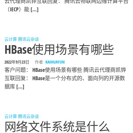
云代理商凯铧互联回复： 腾讯云物联网边缘计算平台
（IECP）能 […]
云计算
腾讯云杂谈
HBase使用场景有哪些
2022年9月23日
作者
KAIHUAYUN
客户问题： HBase使用场景有哪些 腾讯云代理商凯铧
互联回复： HBase是一个分布式的、面向列的开源数
据库 […]
云计算
腾讯云杂谈
网络文件系统是什么