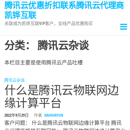
腾讯云优惠折扣联系腾讯云代理商
前
往
凯铧互联
内
关联成为凯铧互联VIP客户，全线产品优惠购买
容
分类：
腾讯云杂谈
本栏目主要是使用腾讯云产品吐槽
腾讯云杂谈
什么是腾讯云物联网边
缘计算平台
2022年9月29日
作者
KAIHUAYUN
客户问题： 什么是腾讯云物联网边缘计算平台 腾讯