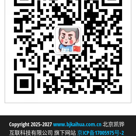
Copyright 2025-2027
www.bjkaihua.com.cn
北京凯铧
互联科技有限公司 旗下网站
京ICP备17005975号-2