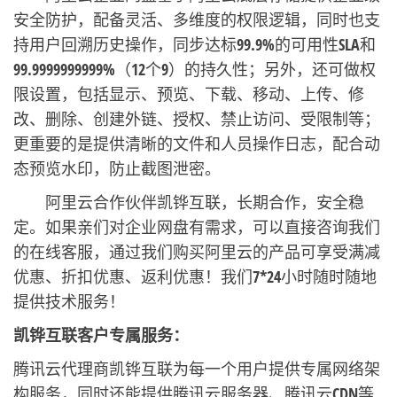
安全防护，配备灵活、多维度的权限逻辑，同时也支
持用户回溯历史操作，同步达标99.9%的可用性SLA和
99.9999999999%（12个9）的持久性；另外，还可做权
限设置，包括显示、预览、下载、移动、上传、修
改、删除、创建外链、授权、禁止访问、受限制等；
更重要的是提供清晰的文件和人员操作日志，配合动
态预览水印，防止截图泄密。
阿里云合作伙伴凯铧互联，长期合作，安全稳
定。如果亲们对企业网盘有需求，可以直接咨询我们
的在线客服，通过我们购买阿里云的产品可享受满减
优惠、折扣优惠、返利优惠！我们7*24小时随时随地
提供技术服务！
凯铧互联客户专属服务：
腾讯云代理商凯铧互联为每一个用户提供专属网络架
构服务，同时还能提供腾讯云服务器、腾讯云CDN等