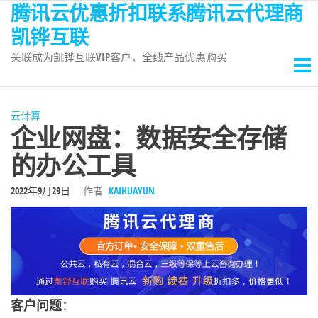
腾讯云优惠折扣联系腾讯云代理商
前
往
凯铧互联
内
关联成为凯铧互联VIP客户，全线产品优惠购买
容
云计算
企业网盘：数据安全存储
的办公工具
2022年9月29日
作者
KAIHUAYUN
客户问题
：