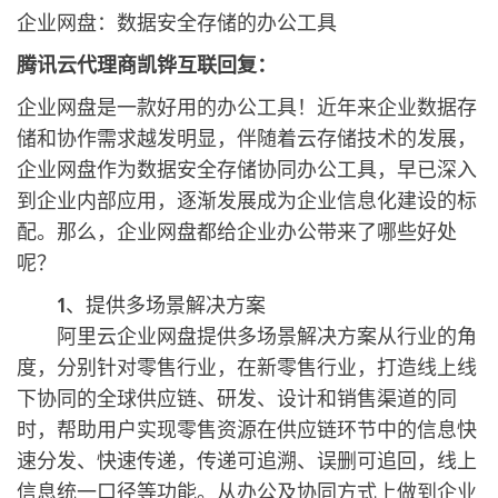
企业网盘：数据安全存储的办公工具
腾讯云代理商凯铧互联回复：
企业网盘是一款好用的办公工具！近年来企业数据存
储和协作需求越发明显，伴随着云存储技术的发展，
企业网盘作为数据安全存储协同办公工具，早已深入
到企业内部应用，逐渐发展成为企业信息化建设的标
配。那么，企业网盘都给企业办公带来了哪些好处
呢？
1、提供多场景解决方案
阿里云企业网盘提供多场景解决方案从行业的角
度，分别针对零售行业，在新零售行业，打造线上线
下协同的全球供应链、研发、设计和销售渠道的同
时，帮助用户实现零售资源在供应链环节中的信息快
速分发、快速传递，传递可追溯、误删可追回，线上
信息统一口径等功能。从办公及协同方式上做到企业