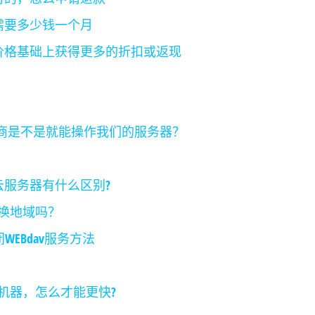
需要多少钱一个月
价格基础上获得更多的折扣或返现
？
商是不是就能操作我们的服务器？
服务器有什么区别?
换地域吗？
WEBdav服务方法
机器，怎么才能更快?