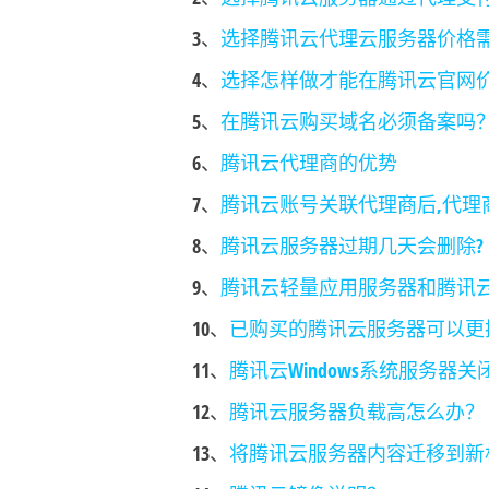
3、
选择腾讯云代理云服务器价格
4、
选择怎样做才能在腾讯云官网
5、
在腾讯云购买域名必须备案吗
6、
腾讯云代理商的优势
7、
腾讯云账号关联代理商后,代理
8、
腾讯云服务器过期几天会删除?
9、
腾讯云轻量应用服务器和腾讯云
10、
已购买的腾讯云服务器可以更
11、
腾讯云Windows系统服务器关闭
12、
腾讯云服务器负载高怎么办？
13、
将腾讯云服务器内容迁移到新