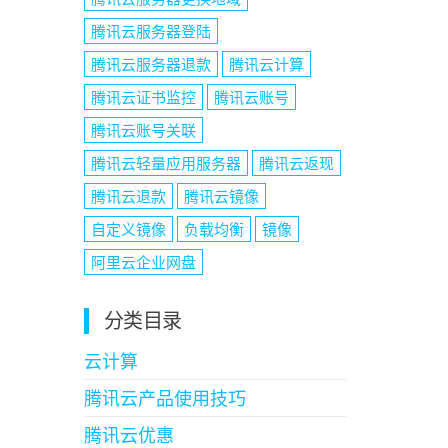
腾讯云服务器登陆
腾讯云服务器退款
腾讯云计算
腾讯云证书监控
腾讯云账号
腾讯云账号关联
腾讯云轻量应用服务器
腾讯云返现
腾讯云退款
腾讯云镜像
自定义镜像
负载均衡
镜像
阿里云企业网盘
分类目录
云计算
腾讯云产品使用技巧
腾讯云优惠