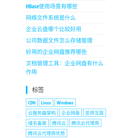
HBase使用场景有哪些
网络文件系统是什么
企业云盘哪个比较好用
公司数据文件怎么存储管理
好用的企业网盘推荐哪些
文档管理工具：企业网盘有什么
作用
标签
CDN
Linux
Windows
云服务器架构
企业网盘
凯铧互联
域名备案
腾讯云
腾讯云代理商
腾讯云代理商优势