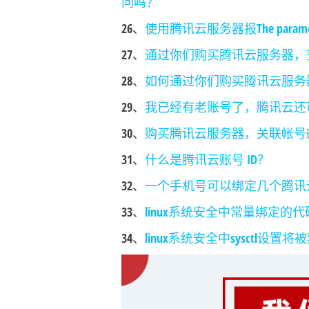
问吗？
26、
使用腾讯云服务器报The parameter
27、
通过你们购买腾讯云服务器，
28、
如何通过你们购买腾讯云服务
29、
我已经有老账号了，腾讯云还
30、
购买腾讯云服务器，关联帐号
31、
什么是腾讯云账号 ID？
32、
一个手机号可以绑定几个腾讯
33、
linux系统安全中常量绑定的
34、
linux系统安全中sysctl设