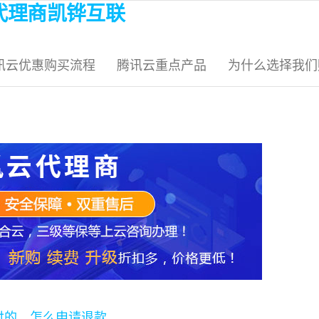
代理商凯铧互联
讯云优惠购买流程
腾讯云重点产品
为什么选择我们
付的，怎么申请退款