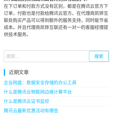
在下订单和付款方式没有区别，都是在腾讯云官方下
订单，付款也是付款给腾讯云官方。在代理商凯铧互
联处购买产品可以得到额外的服务支持，同时能节省
成本。并且代理商凯铧互联还有一对一的客服经理提
供技术服务。
搜
索：
近期文章
企业网盘：数据安全存储的办公工具
什么是腾讯云物联网边缘计算平台
什么是腾讯云证书监控
腾讯云最新优惠活动有哪些