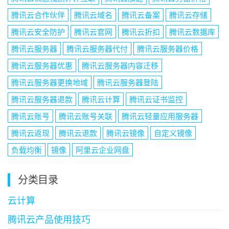
腾讯云合作伙伴
腾讯云域名
腾讯云备案
腾讯云存储
腾讯云安全防护
腾讯云官网
腾讯云折扣
腾讯云数据库
腾讯云服务器
腾讯云服务器代付
腾讯云服务器价格
腾讯云服务器优惠
腾讯云服务器内容迁移
腾讯云服务器更换地域
腾讯云服务器登陆
腾讯云服务器退款
腾讯云计算
腾讯云证书监控
腾讯云账号
腾讯云账号关联
腾讯云轻量应用服务器
腾讯云返现
腾讯云退款
腾讯云镜像
自定义镜像
负载均衡
镜像
阿里云企业网盘
分类目录
云计算
腾讯云产品使用技巧