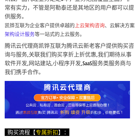
常有实力，不管是阿勒泰还是其地区的用户都可以提
供服务。
凯铧互联为企业客户提供卓越的
上云架构咨询
、云解决方案
架构设计服务
等一站式的上云服务。
腾讯云代理商凯铧互联为腾讯云新老客户提供购买咨
询与服务,关联我们购买享折上折优惠,我们期待从事
软件开发,网站建站,小程序开发,SaaS服务类服务商与
我们携手合作。
购买流程【
专属折扣
】：