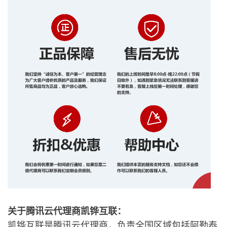
关于腾讯云代理商凯铧互联：
凯铧互联是腾讯云代理商，负责全国区域包括阿勒泰