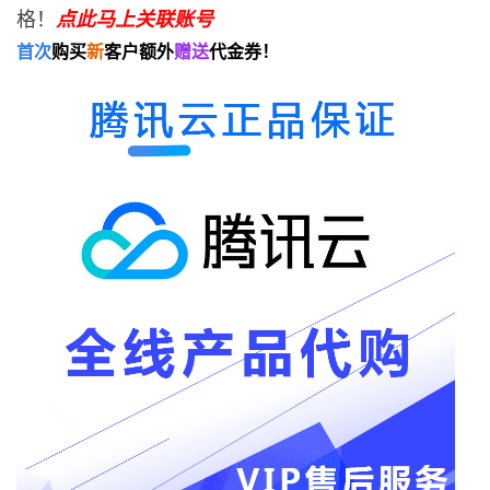
格！
点此马上关联账号
首次
购买
新
客户额外
赠送
代金券！