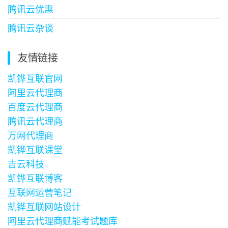
腾讯云优惠
腾讯云杂谈
友情链接
凯铧互联官网
阿里云代理商
百度云代理商
腾讯云代理商
万网代理商
凯铧互联课堂
吉云科技
凯铧互联博客
互联网运营笔记
凯铧互联网站设计
阿里云代理商赋能考试题库