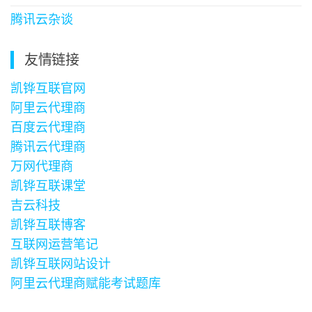
腾讯云杂谈
友情链接
凯铧互联官网
阿里云代理商
百度云代理商
腾讯云代理商
万网代理商
凯铧互联课堂
吉云科技
凯铧互联博客
互联网运营笔记
凯铧互联网站设计
阿里云代理商赋能考试题库