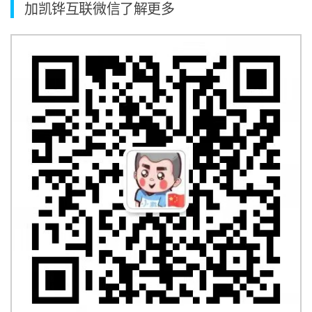
加凯铧互联微信了解更多