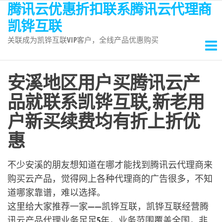
腾讯云优惠折扣联系腾讯云代理商
前
往
凯铧互联
内
关联成为凯铧互联VIP客户，全线产品优惠购买
容
安溪地区用户买腾讯云产
品就联系凯铧互联,新老用
户新买续费均有折上折优
惠
不少安溪的朋友想知道在哪才能找到腾讯云代理商来
购买云产品，觉得网上各种代理商的广告很多，不知
道哪家靠谱，难以选择。
这里给大家推荐一家——凯铧互联，凯铧互联经营腾
讯云产品代理业务足足5年，业务范围覆盖全国，非