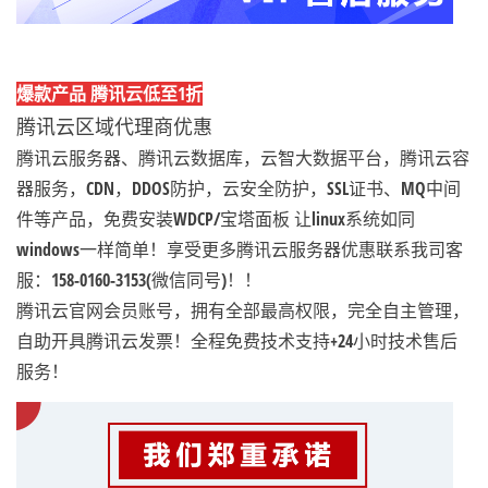
爆款产品 腾讯云低至1折
腾讯云区域代理商优惠
腾讯云服务器、腾讯云数据库，云智大数据平台，腾讯云容
器服务，CDN，DDOS防护，云安全防护，SSL证书、MQ中间
件等产品，免费安装WDCP/宝塔面板 让
linux系统如同
windows一样简单！享受更多腾讯云服务器优惠联系我司客
服：
158-0160-3153
(微信同号)！！
腾讯云官网会员账号，拥有全部最高权限，完全自主管理，
自助开具腾讯云发票！全程免费技术支持+24小时技术售后
服务！