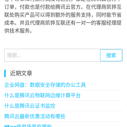
订单，付款也是付款给腾讯云官方。在代理商凯铧互
联处购买产品可以得到额外的服务支持，同时能节省
成本。并且代理商凯铧互联还有一对一的客服经理提
供技术服务。
搜
索：
近期文章
企业网盘：数据安全存储的办公工具
什么是腾讯云物联网边缘计算平台
什么是腾讯云证书监控
腾讯云最新优惠活动有哪些
HBase使用场景有哪些