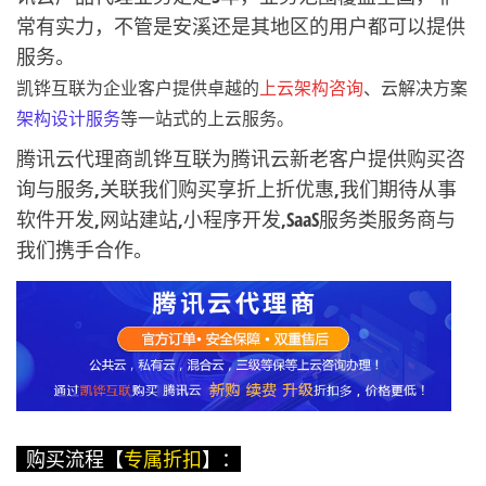
常有实力，不管是安溪还是其地区的用户都可以提供
服务。
凯铧互联为企业客户提供卓越的
上云架构咨询
、云解决方案
架构设计服务
等一站式的上云服务。
腾讯云代理商凯铧互联为腾讯云新老客户提供购买咨
询与服务,关联我们购买享折上折优惠,我们期待从事
软件开发,网站建站,小程序开发,SaaS服务类服务商与
我们携手合作。
购买流程【
专属折扣
】：