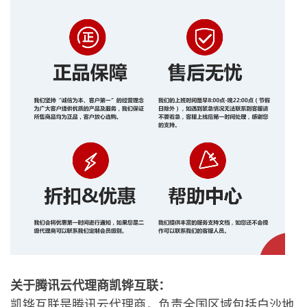
关于腾讯云代理商凯铧互联：
凯铧互联是腾讯云代理商，负责全国区域包括白沙地