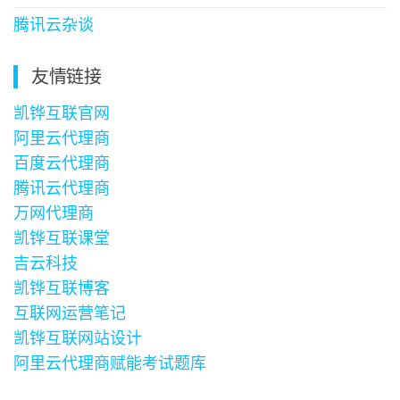
腾讯云杂谈
友情链接
凯铧互联官网
阿里云代理商
百度云代理商
腾讯云代理商
万网代理商
凯铧互联课堂
吉云科技
凯铧互联博客
互联网运营笔记
凯铧互联网站设计
阿里云代理商赋能考试题库