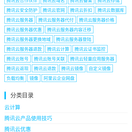
腾讯云合作伙伴
腾讯云域名
腾讯云备案
腾讯云存储
腾讯云安全防护
腾讯云官网
腾讯云折扣
腾讯云数据库
腾讯云服务器
腾讯云服务器代付
腾讯云服务器价格
腾讯云服务器优惠
腾讯云服务器内容迁移
腾讯云服务器更换地域
腾讯云服务器登陆
腾讯云服务器退款
腾讯云计算
腾讯云证书监控
腾讯云账号
腾讯云账号关联
腾讯云轻量应用服务器
腾讯云返现
腾讯云退款
腾讯云镜像
自定义镜像
负载均衡
镜像
阿里云企业网盘
分类目录
云计算
腾讯云产品使用技巧
腾讯云优惠