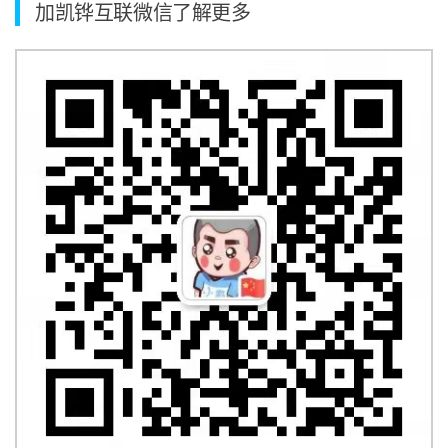
加凯铧互联微信了解更多