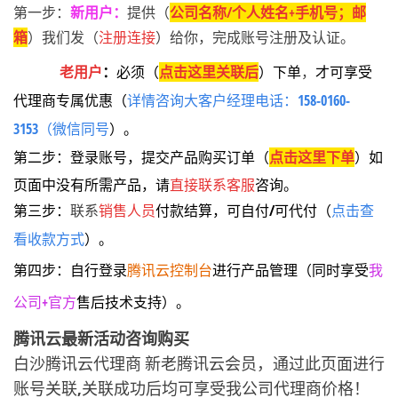
第一步：
新用户
：
提供（
公司名称/个人姓名+手机号；邮
箱
）我们发（
注册连接
）给你，完成账号注册及认证。
老用户
：
必须
（
点击这里关联后
）
下单
，
才可享受
代理商专属优惠
（
详情咨询大客户经理电话：
158-0160-
3153
（微信同号
）
。
第二步：登录账号，提交产品购买订单（
点击这里下单
）
如
页面中没有所需产品，请
直接联系
客服
咨询。
第三步：
联系
销售人员
付款结算，可自付/可代付（
点击查
看收款方式
）。
第四步：自行登录
腾讯云控制台
进行产品管理（同时享受
我
公司+官方
售后技术支持）。
腾讯云最新活动咨询购买
白沙腾讯云代理商 新老腾讯云会员，通过此页面进行
账号关联,关联成功后均可享受我公司代理商价格！