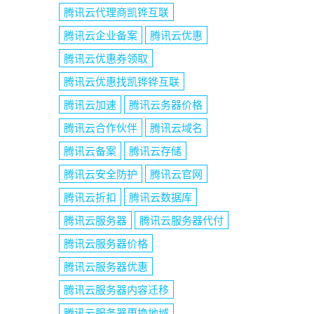
腾讯云代理商凯铧互联
腾讯云企业备案
腾讯云优惠
腾讯云优惠券领取
腾讯云优惠找凯铧铧互联
腾讯云加速
腾讯云务器价格
腾讯云合作伙伴
腾讯云域名
腾讯云备案
腾讯云存储
腾讯云安全防护
腾讯云官网
腾讯云折扣
腾讯云数据库
腾讯云服务器
腾讯云服务器代付
腾讯云服务器价格
腾讯云服务器优惠
腾讯云服务器内容迁移
腾讯云服务器更换地域