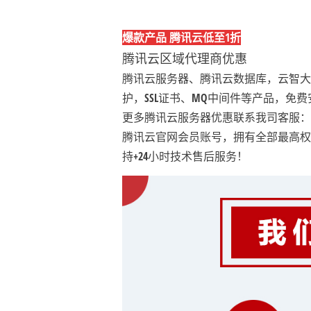
爆款产品 腾讯云低至1折
腾讯云区域代理商优惠
腾讯云服务器、腾讯云数据库，云智大数
护，SSL证书、MQ中间件等产品，免费安
更多腾讯云服务器优惠联系我司客服：
腾讯云官网会员账号，拥有全部最高权
持+24小时技术售后服务！