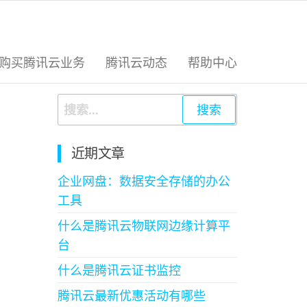
购买腾讯云业务
腾讯云动态
帮助中心
搜
索：
近期文章
企业网盘：数据安全存储的办公
工具
什么是腾讯云物联网边缘计算平
台
什么是腾讯云证书监控
腾讯云最新优惠活动有哪些