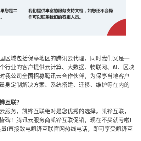
国区域包括保亭地区的腾讯云代理，同时我们又是一
个行业的客户提供云计算、大数据、物联网、AI、区块
时我公司全国招募腾讯云合作伙伴，为保亭当地客户
量身定制解决方案、系统搭建、迁移、维护等在内的
铧互联？
云服务，凯铧互联绝对是您优秀的选择。凯铧互联，
皆碑！腾讯云服务商凯铧互联促销，现在不买就亏啦!
限量!直接致电凯铧互联官网热线电话，即可享受凯铧互