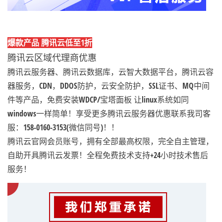
爆款产品 腾讯云低至1折
腾讯云区域代理商优惠
腾讯云服务器、腾讯云数据库，云智大数据平台，腾讯云容
器服务，CDN，DDOS防护，云安全防护，SSL证书、MQ中间
件等产品，免费安装WDCP/宝塔面板 让
linux系统如同
windows一样简单！享受更多腾讯云服务器优惠联系我司客
服：
158-0160-3153
(微信同号)！！
腾讯云官网会员账号，拥有全部最高权限，完全自主管理，
自助开具腾讯云发票！全程免费技术支持+24小时技术售后
服务！