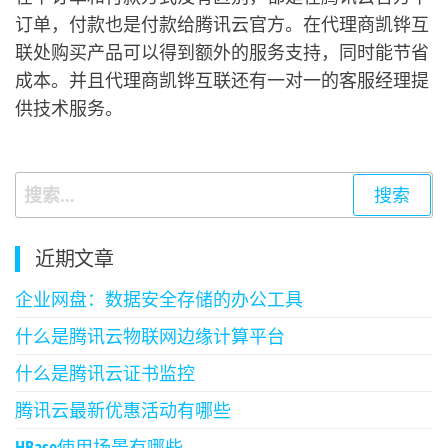
订单，付款也是付款给腾讯云官方。在代理商凯铧互
联处购买产品可以得到额外的服务支持，同时能节省
成本。并且代理商凯铧互联还有一对一的客服经理提
供技术服务。
搜
索：
近期文章
企业网盘：数据安全存储的办公工具
什么是腾讯云物联网边缘计算平台
什么是腾讯云证书监控
腾讯云最新优惠活动有哪些
HBase使用场景有哪些