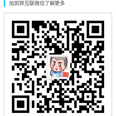
加凯铧互联微信了解更多