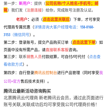
第一步：
新用户
：
提供（
公司名称/个人姓名+手机号；邮
箱
）我们发（
注册连接
）给你，完成账号注册及认证。
老用户
：
必须
（
点击这里关联后
）
下单
，
才可享受
代理商专属优惠
（
详情咨询大客户经理电话：
158-0160-
3153
（微信同号
）
。
第二步：登录账号，提交产品购买订单（
点击这里下单
）
如
页面中没有所需产品，请
直接联系
客服
咨询。
第三步：
联系
销售人员
付款结算，可自付/可代付（
点击查
看收款方式
）。
第四步：自行登录
腾讯云控制台
进行产品管理（同时享受
我
公司+官方
售后技术支持）。
腾讯云最新活动咨询购买
北票腾讯云代理商 新老腾讯云会员，通过此页面进行
账号关联,关联成功后均可享受我公司代理商价格！