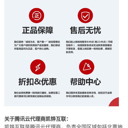
关于腾讯云代理商凯铧互联：
凯铧互联是腾讯云代理商，负责全国区域包括北票地