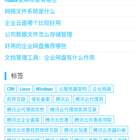
网络文件系统是什么
企业云盘哪个比较好用
公司数据文件怎么存储管理
好用的企业网盘推荐哪些
文档管理工具：企业网盘有什么作用
标签
CDN
Linux
Windows
云服务器架构
企业网盘
凯铧互联
域名备案
腾讯云
腾讯云代理商
腾讯云代理商优势
腾讯云代理商凯铧互联
腾讯云企业备案
腾讯云优惠
腾讯云优惠券领取
腾讯云优惠找凯铧铧互联
腾讯云加速
腾讯云务器价格