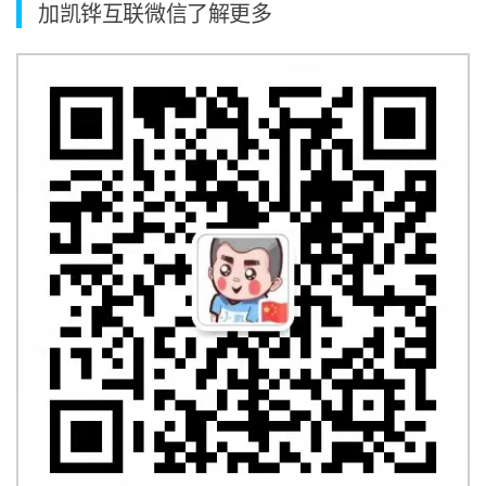
加凯铧互联微信了解更多