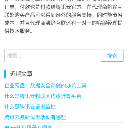
订单，付款也是付款给腾讯云官方。在代理商凯铧互
联处购买产品可以得到额外的服务支持，同时能节省
成本。并且代理商凯铧互联还有一对一的客服经理提
供技术服务。
搜
索：
近期文章
企业网盘：数据安全存储的办公工具
什么是腾讯云物联网边缘计算平台
什么是腾讯云证书监控
腾讯云最新优惠活动有哪些
HBase使用场景有哪些