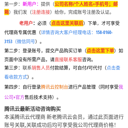
第一步：
新用户
：
提供（
公司名称/个人姓名+手机号；邮
箱
）我们发（
注册连接
）给你，完成账号注册及认证。
老用户
：
必须
（
点击这里关联后
）
下单
，
才可享受
代理商专属优惠
（
详情咨询大客户经理电话：
158-0160-
3153
（微信同号
）
。
第二步：登录账号，提交产品购买订单（
点击这里下单
）
如
页面中没有所需产品，请
直接联系
客服
咨询。
第三步：
联系
销售人员
付款结算，可自付/可代付（
点击查
看收款方式
）。
第四步：自行登录
腾讯云控制台
进行产品管理（同时享受
我
公司+官方
售后技术支持）。
腾讯云最新活动咨询购买
本溪腾讯云代理商 新老腾讯云会员，通过此页面进行
账号关联,关联成功后均可享受我公司代理商价格！