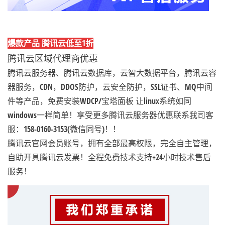
爆款产品 腾讯云低至1折
腾讯云区域代理商优惠
腾讯云服务器、腾讯云数据库，云智大数据平台，腾讯云容
器服务，CDN，DDOS防护，云安全防护，SSL证书、MQ中间
件等产品，免费安装WDCP/宝塔面板 让
linux系统如同
windows一样简单！享受更多腾讯云服务器优惠联系我司客
服：
158-0160-3153
(微信同号)！！
腾讯云官网会员账号，拥有全部最高权限，完全自主管理，
自助开具腾讯云发票！全程免费技术支持+24小时技术售后
服务！