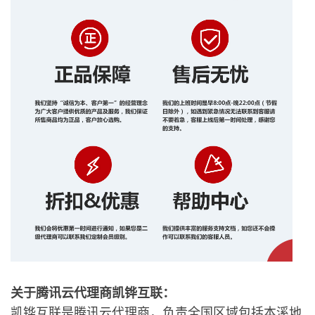
关于腾讯云代理商凯铧互联：
凯铧互联是腾讯云代理商，负责全国区域包括本溪地