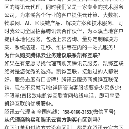
区的腾讯云代理，同时我们又是一家专业的技术服务
公司，为本溪各个行业的客户提供云计算、大数据、
物联网、AI、区块链产品、解决方案和技术服务。同
时我公司全国招募腾讯云合作伙伴，为本溪当地客户
提供本地化服务，包括上云咨询、量身定制解决方
案、系统搭建、迁移、维护等在内的一站式服务！
为什么购买腾讯云业务建议联系凯铧互联？
如果在有意愿寻找代理商购买腾讯云服务，凯铧互联
绝对是您优秀的选择。凯铧互联，接触过的人都说
好，服务态度有口皆碑！腾讯云服务商凯铧互联促
销，现在不买就亏啦!详情咨询客服想要多少买多少!
不限量!直接致电凯铧互联官网热线电话，即可享受
凯铧互联的优质服务。
腾讯云代理商 全国热线：158-0160-3153(微信同号)
从代理商购买和腾讯云官方购买有区别吗？
在下订单和付款方式没有区别，都是在腾讯云官方下