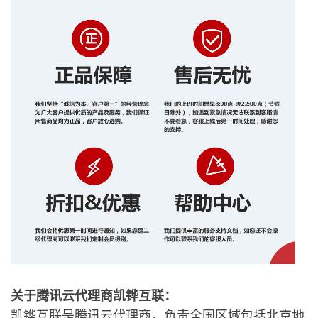
关于腾讯云代理商凯铧互联：
凯铧互联是腾讯云代理商，负责全国区域包括北京地