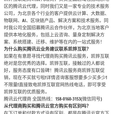
区的腾讯云代理，同时我们又是一家专业的技术服务
公司，为北京各个行业的客户提供云计算、大数据、
物联网、AI、区块链产品、解决方案和技术服务。同
时我公司全国招募腾讯云合作伙伴，为北京当地客户
提供本地化服务，包括上云咨询、量身定制解决方
案、系统搭建、迁移、维护等在内的一站式服务！
为什么购买腾讯云业务建议联系凯铧互联？
如果在有意愿寻找代理商购买腾讯云服务，凯铧互联
绝对是您优秀的选择。凯铧互联，接触过的人都说
好，服务态度有口皆碑！腾讯云服务商凯铧互联促
销，现在不买就亏啦!详情咨询客服想要多少买多少!
不限量!直接致电凯铧互联官网热线电话，即可享受
凯铧互联的优质服务。
腾讯云代理商 全国热线：158-0160-3153(微信同号)
从代理商购买和腾讯云官方购买有区别吗？
在下订单和付款方式没有区别，都是在腾讯云官方下