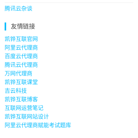
腾讯云杂谈
友情链接
凯铧互联官网
阿里云代理商
百度云代理商
腾讯云代理商
万网代理商
凯铧互联课堂
吉云科技
凯铧互联博客
互联网运营笔记
凯铧互联网站设计
阿里云代理商赋能考试题库