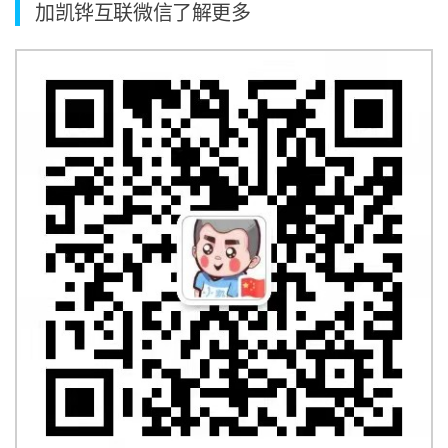
加凯铧互联微信了解更多