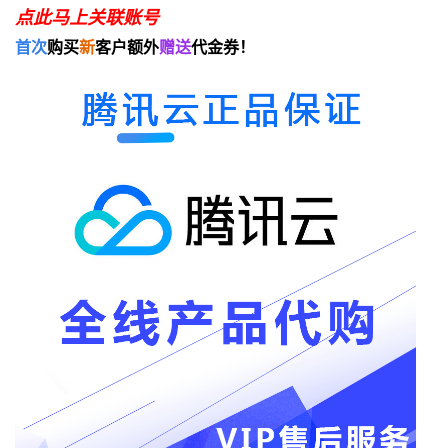
点此马上关联账号
首次
购买
新
客户额外
赠送
代金券！