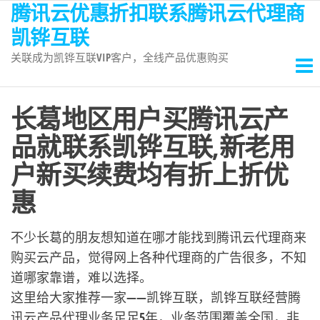
腾讯云优惠折扣联系腾讯云代理商
前
往
凯铧互联
内
关联成为凯铧互联VIP客户，全线产品优惠购买
容
长葛地区用户买腾讯云产
品就联系凯铧互联,新老用
户新买续费均有折上折优
惠
不少长葛的朋友想知道在哪才能找到腾讯云代理商来
购买云产品，觉得网上各种代理商的广告很多，不知
道哪家靠谱，难以选择。
这里给大家推荐一家——凯铧互联，凯铧互联经营腾
讯云产品代理业务足足5年，业务范围覆盖全国，非