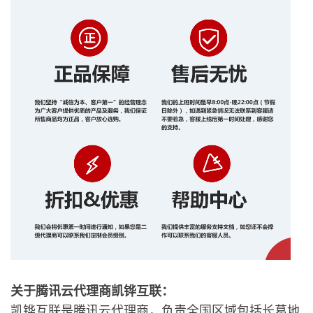
关于腾讯云代理商凯铧互联：
凯铧互联是腾讯云代理商，负责全国区域包括长葛地