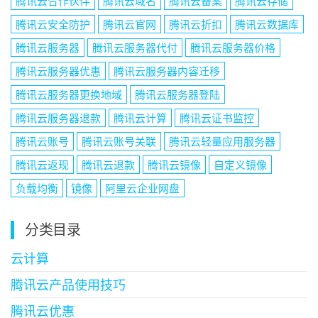
腾讯云合作伙伴
腾讯云域名
腾讯云备案
腾讯云存储
腾讯云安全防护
腾讯云官网
腾讯云折扣
腾讯云数据库
腾讯云服务器
腾讯云服务器代付
腾讯云服务器价格
腾讯云服务器优惠
腾讯云服务器内容迁移
腾讯云服务器更换地域
腾讯云服务器登陆
腾讯云服务器退款
腾讯云计算
腾讯云证书监控
腾讯云账号
腾讯云账号关联
腾讯云轻量应用服务器
腾讯云返现
腾讯云退款
腾讯云镜像
自定义镜像
负载均衡
镜像
阿里云企业网盘
分类目录
云计算
腾讯云产品使用技巧
腾讯云优惠