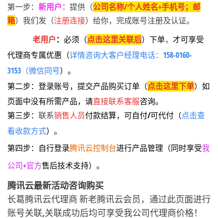
第一步：
新用户
：
提供（
公司名称/个人姓名+手机号；邮
箱
）我们发（
注册连接
）给你，完成账号注册及认证。
老用户
：
必须
（
点击这里关联后
）
下单
，
才可享受
代理商专属优惠
（
详情咨询大客户经理电话：
158-0160-
3153
（微信同号
）
。
第二步：登录账号，提交产品购买订单（
点击这里下单
）
如
页面中没有所需产品，请
直接联系
客服
咨询。
第三步：
联系
销售人员
付款结算，可自付/可代付（
点击查
看收款方式
）。
第四步：自行登录
腾讯云控制台
进行产品管理（同时享受
我
公司+官方
售后技术支持）。
腾讯云最新活动咨询购买
长葛腾讯云代理商 新老腾讯云会员，通过此页面进行
账号关联,关联成功后均可享受我公司代理商价格！