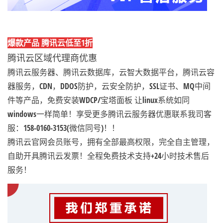
爆款产品 腾讯云低至1折
腾讯云区域代理商优惠
腾讯云服务器、腾讯云数据库，云智大数据平台，腾讯云容
器服务，CDN，DDOS防护，云安全防护，SSL证书、MQ中间
件等产品，免费安装WDCP/宝塔面板 让
linux系统如同
windows一样简单！享受更多腾讯云服务器优惠联系我司客
服：
158-0160-3153
(微信同号)！！
腾讯云官网会员账号，拥有全部最高权限，完全自主管理，
自助开具腾讯云发票！全程免费技术支持+24小时技术售后
服务！