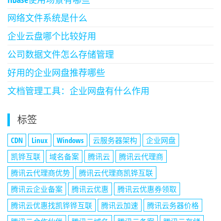
网络文件系统是什么
企业云盘哪个比较好用
公司数据文件怎么存储管理
好用的企业网盘推荐哪些
文档管理工具：企业网盘有什么作用
标签
CDN
Linux
Windows
云服务器架构
企业网盘
凯铧互联
域名备案
腾讯云
腾讯云代理商
腾讯云代理商优势
腾讯云代理商凯铧互联
腾讯云企业备案
腾讯云优惠
腾讯云优惠券领取
腾讯云优惠找凯铧铧互联
腾讯云加速
腾讯云务器价格