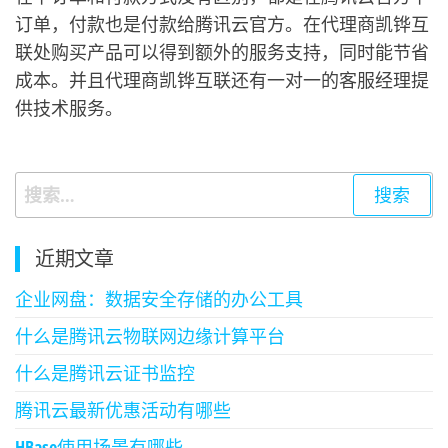
订单，付款也是付款给腾讯云官方。在代理商凯铧互
联处购买产品可以得到额外的服务支持，同时能节省
成本。并且代理商凯铧互联还有一对一的客服经理提
供技术服务。
搜
索：
近期文章
企业网盘：数据安全存储的办公工具
什么是腾讯云物联网边缘计算平台
什么是腾讯云证书监控
腾讯云最新优惠活动有哪些
HBase使用场景有哪些