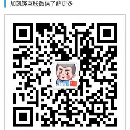
加凯铧互联微信了解更多