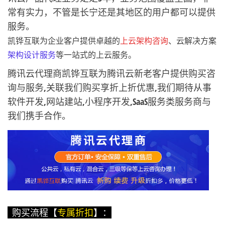
常有实力，不管是长宁还是其地区的用户都可以提供
服务。
凯铧互联为企业客户提供卓越的
上云架构咨询
、云解决方案
架构设计服务
等一站式的上云服务。
腾讯云代理商凯铧互联为腾讯云新老客户提供购买咨
询与服务,关联我们购买享折上折优惠,我们期待从事
软件开发,网站建站,小程序开发,SaaS服务类服务商与
我们携手合作。
购买流程【
专属折扣
】：