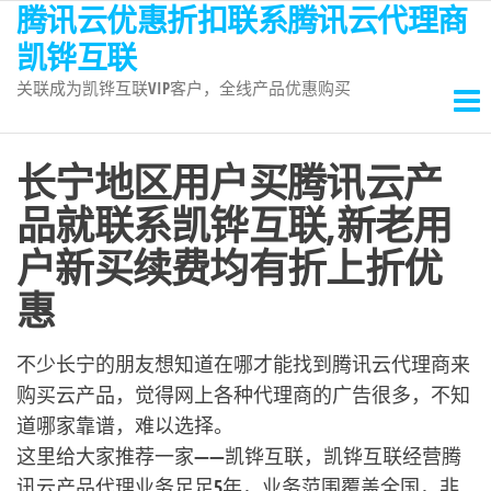
腾讯云优惠折扣联系腾讯云代理商
前
往
凯铧互联
内
关联成为凯铧互联VIP客户，全线产品优惠购买
容
长宁地区用户买腾讯云产
品就联系凯铧互联,新老用
户新买续费均有折上折优
惠
不少长宁的朋友想知道在哪才能找到腾讯云代理商来
购买云产品，觉得网上各种代理商的广告很多，不知
道哪家靠谱，难以选择。
这里给大家推荐一家——凯铧互联，凯铧互联经营腾
讯云产品代理业务足足5年，业务范围覆盖全国，非