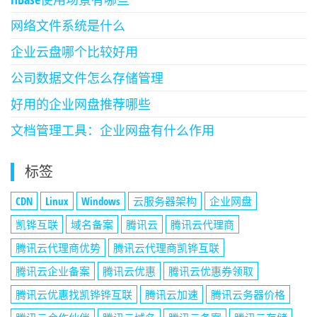
网络文件系统是什么
企业云盘哪个比较好用
公司数据文件怎么存储管理
好用的企业网盘推荐哪些
文档管理工具：企业网盘有什么作用
标签
CDN
Linux
Windows
云服务器架构
企业网盘
凯铧互联
域名备案
腾讯云
腾讯云代理商
腾讯云代理商优势
腾讯云代理商凯铧互联
腾讯云企业备案
腾讯云优惠
腾讯云优惠券领取
腾讯云优惠找凯铧铧互联
腾讯云加速
腾讯云务器价格