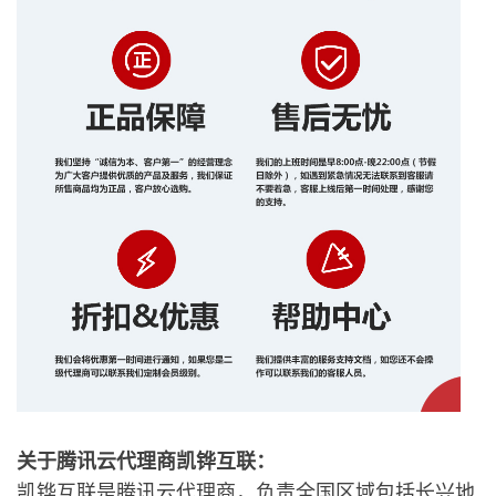
关于腾讯云代理商凯铧互联：
凯铧互联是腾讯云代理商，负责全国区域包括长兴地