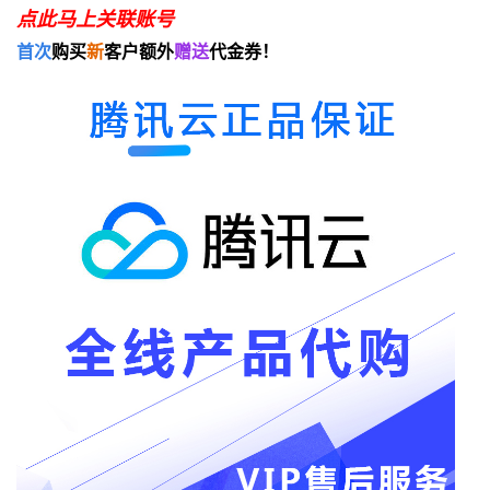
点此马上关联账号
首次
购买
新
客户额外
赠送
代金券！