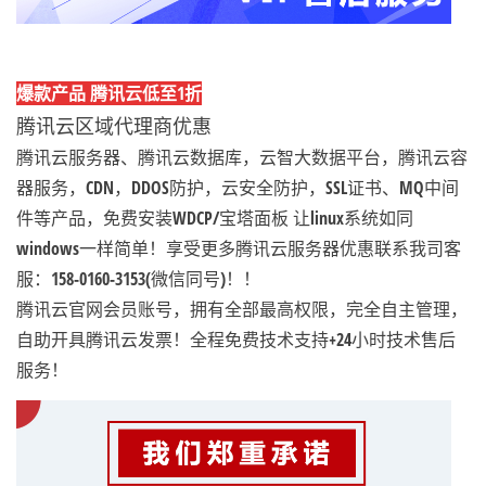
爆款产品 腾讯云低至1折
腾讯云区域代理商优惠
腾讯云服务器、腾讯云数据库，云智大数据平台，腾讯云容
器服务，CDN，DDOS防护，云安全防护，SSL证书、MQ中间
件等产品，免费安装WDCP/宝塔面板 让
linux系统如同
windows一样简单！享受更多腾讯云服务器优惠联系我司客
服：
158-0160-3153
(微信同号)！！
腾讯云官网会员账号，拥有全部最高权限，完全自主管理，
自助开具腾讯云发票！全程免费技术支持+24小时技术售后
服务！