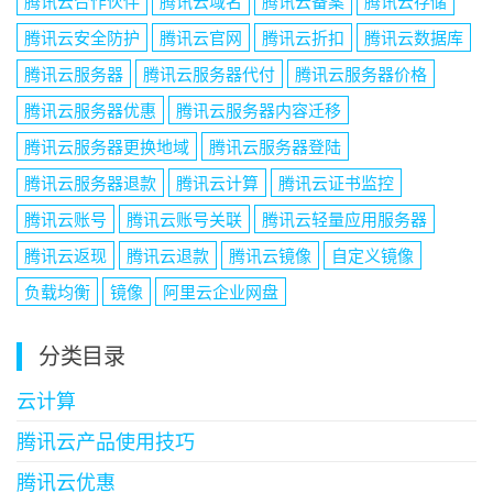
腾讯云合作伙伴
腾讯云域名
腾讯云备案
腾讯云存储
腾讯云安全防护
腾讯云官网
腾讯云折扣
腾讯云数据库
腾讯云服务器
腾讯云服务器代付
腾讯云服务器价格
腾讯云服务器优惠
腾讯云服务器内容迁移
腾讯云服务器更换地域
腾讯云服务器登陆
腾讯云服务器退款
腾讯云计算
腾讯云证书监控
腾讯云账号
腾讯云账号关联
腾讯云轻量应用服务器
腾讯云返现
腾讯云退款
腾讯云镜像
自定义镜像
负载均衡
镜像
阿里云企业网盘
分类目录
云计算
腾讯云产品使用技巧
腾讯云优惠