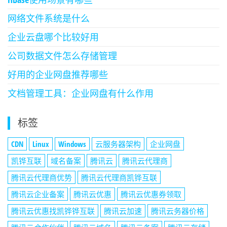
网络文件系统是什么
企业云盘哪个比较好用
公司数据文件怎么存储管理
好用的企业网盘推荐哪些
文档管理工具：企业网盘有什么作用
标签
CDN
Linux
Windows
云服务器架构
企业网盘
凯铧互联
域名备案
腾讯云
腾讯云代理商
腾讯云代理商优势
腾讯云代理商凯铧互联
腾讯云企业备案
腾讯云优惠
腾讯云优惠券领取
腾讯云优惠找凯铧铧互联
腾讯云加速
腾讯云务器价格