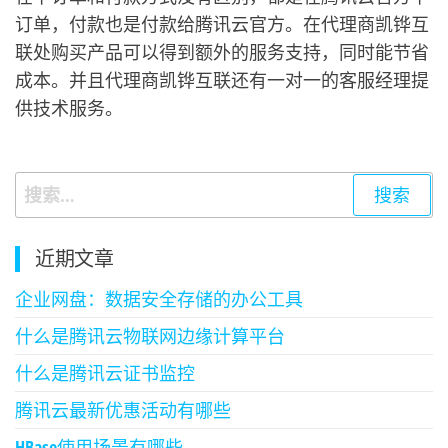
订单，付款也是付款给腾讯云官方。在代理商凯铧互
联处购买产品可以得到额外的服务支持，同时能节省
成本。并且代理商凯铧互联还有一对一的客服经理提
供技术服务。
搜
索：
近期文章
企业网盘：数据安全存储的办公工具
什么是腾讯云物联网边缘计算平台
什么是腾讯云证书监控
腾讯云最新优惠活动有哪些
HBase使用场景有哪些