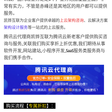
常有实力，不管是赤峰还是其地区的用户都可以提供
服务。
凯铧互联为企业客户提供卓越的
上云架构咨询
、云解决方案
架构设计服务
等一站式的上云服务。
腾讯云代理商凯铧互联为腾讯云新老客户提供购买咨
询与服务,关联我们购买享折上折优惠,我们期待从事
软件开发,网站建站,小程序开发,SaaS服务类服务商与
我们携手合作。
购买流程【
专属折扣
】：