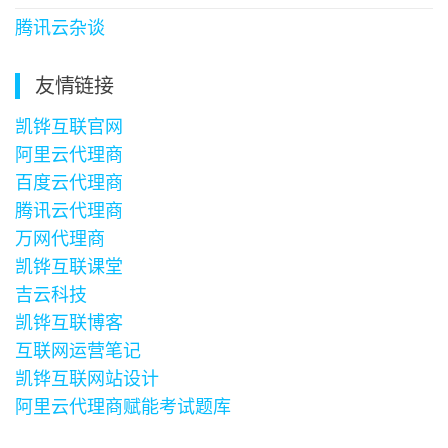
腾讯云杂谈
友情链接
凯铧互联官网
阿里云代理商
百度云代理商
腾讯云代理商
万网代理商
凯铧互联课堂
吉云科技
凯铧互联博客
互联网运营笔记
凯铧互联网站设计
阿里云代理商赋能考试题库