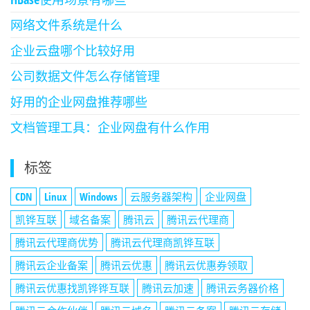
网络文件系统是什么
企业云盘哪个比较好用
公司数据文件怎么存储管理
好用的企业网盘推荐哪些
文档管理工具：企业网盘有什么作用
标签
CDN
Linux
Windows
云服务器架构
企业网盘
凯铧互联
域名备案
腾讯云
腾讯云代理商
腾讯云代理商优势
腾讯云代理商凯铧互联
腾讯云企业备案
腾讯云优惠
腾讯云优惠券领取
腾讯云优惠找凯铧铧互联
腾讯云加速
腾讯云务器价格