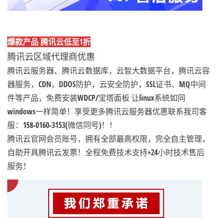
爆款产品 腾讯云低至1折
腾讯云区域代理商优惠
腾讯云服务器、腾讯云数据库，云智大数据平台，腾讯云容
器服务，CDN，DDOS防护，云安全防护，SSL证书、MQ中间
件等产品，免费安装WDCP/宝塔面板 让
linux系统如同
windows一样简单！享受更多腾讯云服务器优惠联系我司客
服：
158-0160-3153
(微信同号)！！
腾讯云官网会员账号，拥有全部最高权限，完全自主管理，
自助开具腾讯云发票！全程免费技术支持+24小时技术售后
服务！