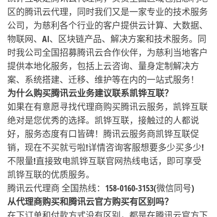
区的腾讯云代理，同时我们又是一家专业的技术服务
公司，为慈利各个行业的客户提供云计算、大数据、
物联网、AI、区块链产品、解决方案和技术服务。同
时我公司全国招募腾讯云合作伙伴，为慈利当地客户
提供本地化服务，包括上云咨询、量身定制解决方
案、系统搭建、迁移、维护等在内的一站式服务！
为什么购买腾讯云业务建议联系凯铧互联？
如果在有意愿寻找代理商购买腾讯云服务，凯铧互联
绝对是您优秀的选择。凯铧互联，接触过的人都说
好，服务态度有口皆碑！腾讯云服务商凯铧互联促
销，现在不买就亏啦!详情咨询客服想要多少买多少!
不限量!直接致电凯铧互联官网热线电话，即可享受
凯铧互联的优质服务。
腾讯云代理商 全国热线：158-0160-3153(微信同号)
从代理商购买和腾讯云官方购买有区别吗？
在下订单和付款方式没有区别，都是在腾讯云官方下