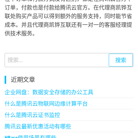
订单，付款也是付款给腾讯云官方。在代理商凯铧互
联处购买产品可以得到额外的服务支持，同时能节省
成本。并且代理商凯铧互联还有一对一的客服经理提
供技术服务。
搜
索：
近期文章
企业网盘：数据安全存储的办公工具
什么是腾讯云物联网边缘计算平台
什么是腾讯云证书监控
腾讯云最新优惠活动有哪些
HBase使用场景有哪些