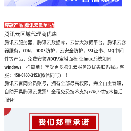
爆款产品 腾讯云低至1折
腾讯云区域代理商优惠
腾讯云服务器、腾讯云数据库，云智大数据平台，腾讯云容
器服务，CDN，DDOS防护，云安全防护，SSL证书、MQ中间
件等产品，免费安装WDCP/宝塔面板 让
linux系统如同
windows一样简单！享受更多腾讯云服务器优惠联系我司客
服：
158-0160-3153
(微信同号)！！
腾讯云官网会员账号，拥有全部最高权限，完全自主管理，
自助开具腾讯云发票！全程免费技术支持+24小时技术售后
服务！