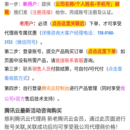
第一步：
新用户
：
提供（
公司名称/个人姓名+手机号；邮
箱
）我们发（
注册连接
）给你，完成账号注册及认证。
老用户
：
必须
（
点击这里关联后
）
下单
，
才可享受
代理商专属优惠
（
详情咨询大客户经理电话：
158-0160-
3153
（微信同号
）
。
第二步：登录账号，提交产品购买订单（
点击这里下单
）
如
页面中没有所需产品，请
直接联系
客服
咨询。
第三步：
联系
销售人员
付款结算，可自付/可代付（
点击查
看收款方式
）。
第四步：自行登录
腾讯云控制台
进行产品管理（同时享受
我
公司+官方
售后技术支持）。
腾讯云最新活动咨询购买
慈利腾讯云代理商 新老腾讯云会员，通过此页面进行
账号关联,关联成功后均可享受我公司代理商价格！