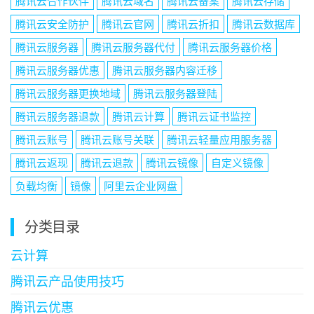
腾讯云合作伙伴
腾讯云域名
腾讯云备案
腾讯云存储
腾讯云安全防护
腾讯云官网
腾讯云折扣
腾讯云数据库
腾讯云服务器
腾讯云服务器代付
腾讯云服务器价格
腾讯云服务器优惠
腾讯云服务器内容迁移
腾讯云服务器更换地域
腾讯云服务器登陆
腾讯云服务器退款
腾讯云计算
腾讯云证书监控
腾讯云账号
腾讯云账号关联
腾讯云轻量应用服务器
腾讯云返现
腾讯云退款
腾讯云镜像
自定义镜像
负载均衡
镜像
阿里云企业网盘
分类目录
云计算
腾讯云产品使用技巧
腾讯云优惠