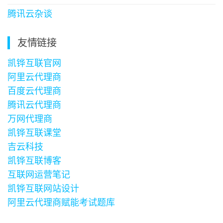
腾讯云杂谈
友情链接
凯铧互联官网
阿里云代理商
百度云代理商
腾讯云代理商
万网代理商
凯铧互联课堂
吉云科技
凯铧互联博客
互联网运营笔记
凯铧互联网站设计
阿里云代理商赋能考试题库