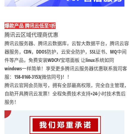
爆款产品 腾讯云低至1折
腾讯云区域代理商优惠
腾讯云服务器、腾讯云数据库，云智大数据平台，腾讯云容
器服务，CDN，DDOS防护，云安全防护，SSL证书、MQ中间
件等产品，免费安装WDCP/宝塔面板 让
linux系统如同
windows一样简单！享受更多腾讯云服务器优惠联系我司客
服：
158-0160-3153
(微信同号)！！
腾讯云官网会员账号，拥有全部最高权限，完全自主管理，
自助开具腾讯云发票！全程免费技术支持+24小时技术售后
服务！