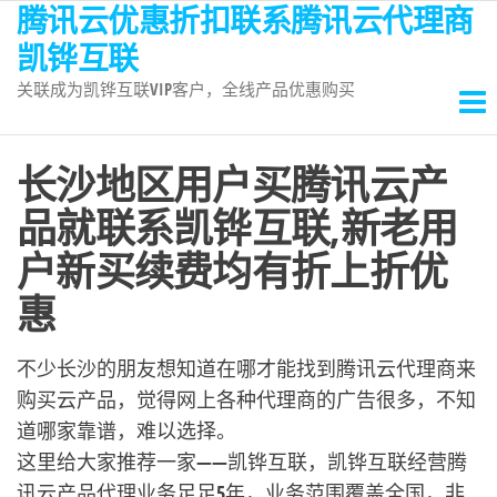
腾讯云优惠折扣联系腾讯云代理商
前
往
凯铧互联
内
关联成为凯铧互联VIP客户，全线产品优惠购买
容
长沙地区用户买腾讯云产
品就联系凯铧互联,新老用
户新买续费均有折上折优
惠
不少长沙的朋友想知道在哪才能找到腾讯云代理商来
购买云产品，觉得网上各种代理商的广告很多，不知
道哪家靠谱，难以选择。
这里给大家推荐一家——凯铧互联，凯铧互联经营腾
讯云产品代理业务足足5年，业务范围覆盖全国，非