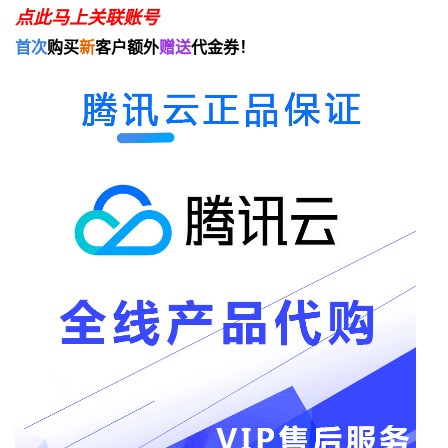
点此马上关联账号
首次
购买
新
客户额外
赠送
代金券！