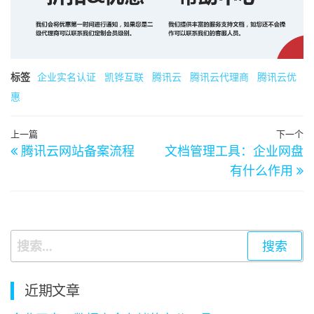
标签
企业实名认证
凯铧互联
腾讯云
腾讯云代理商
腾讯云优
惠
文
上
上一篇
下一个
腾讯云网站备案流程
文档管理工具：企业网盘
章
一
有什么作用
篇
导
文
航
章
搜
索：
近期文章