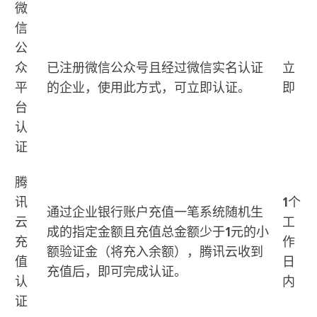
微
信
公
众
已注册微信公众号且经过微信实名认证
立
平
的企业，使用此方式，可立即认证。
即
台
认
证
腾
讯
1个
通过企业银行账户充值一笔系统随机生
云
工
成的指定金额且充值总金额少于1元的小
充
作
额验证金（将充入余额），腾讯云收到
值
日
充值后，即可完成认证。
认
内
证