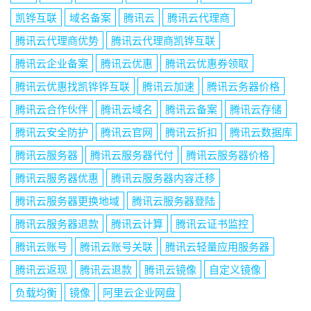
凯铧互联
域名备案
腾讯云
腾讯云代理商
腾讯云代理商优势
腾讯云代理商凯铧互联
腾讯云企业备案
腾讯云优惠
腾讯云优惠券领取
腾讯云优惠找凯铧铧互联
腾讯云加速
腾讯云务器价格
腾讯云合作伙伴
腾讯云域名
腾讯云备案
腾讯云存储
腾讯云安全防护
腾讯云官网
腾讯云折扣
腾讯云数据库
腾讯云服务器
腾讯云服务器代付
腾讯云服务器价格
腾讯云服务器优惠
腾讯云服务器内容迁移
腾讯云服务器更换地域
腾讯云服务器登陆
腾讯云服务器退款
腾讯云计算
腾讯云证书监控
腾讯云账号
腾讯云账号关联
腾讯云轻量应用服务器
腾讯云返现
腾讯云退款
腾讯云镜像
自定义镜像
负载均衡
镜像
阿里云企业网盘