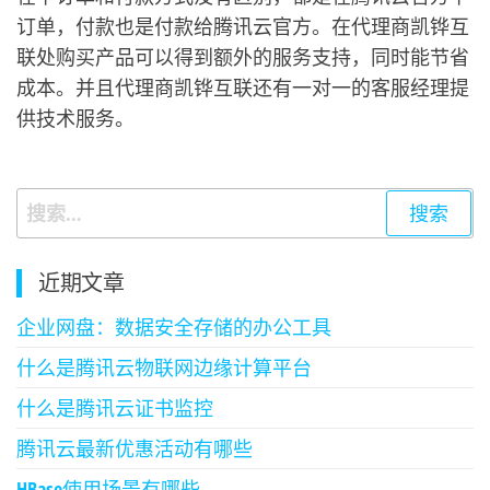
订单，付款也是付款给腾讯云官方。在代理商凯铧互
联处购买产品可以得到额外的服务支持，同时能节省
成本。并且代理商凯铧互联还有一对一的客服经理提
供技术服务。
搜
索：
近期文章
企业网盘：数据安全存储的办公工具
什么是腾讯云物联网边缘计算平台
什么是腾讯云证书监控
腾讯云最新优惠活动有哪些
HBase使用场景有哪些