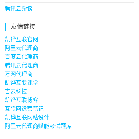
腾讯云杂谈
友情链接
凯铧互联官网
阿里云代理商
百度云代理商
腾讯云代理商
万网代理商
凯铧互联课堂
吉云科技
凯铧互联博客
互联网运营笔记
凯铧互联网站设计
阿里云代理商赋能考试题库