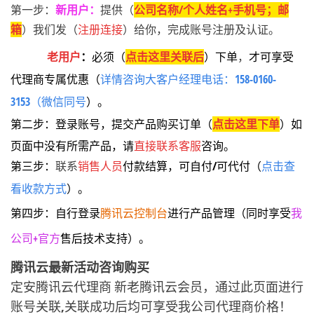
第一步：
新用户
：
提供（
公司名称/个人姓名+手机号；邮
箱
）我们发（
注册连接
）给你，完成账号注册及认证。
老用户
：
必须
（
点击这里关联后
）
下单
，
才可享受
代理商专属优惠
（
详情咨询大客户经理电话：
158-0160-
3153
（微信同号
）
。
第二步：登录账号，提交产品购买订单（
点击这里下单
）
如
页面中没有所需产品，请
直接联系
客服
咨询。
第三步：
联系
销售人员
付款结算，可自付/可代付（
点击查
看收款方式
）。
第四步：自行登录
腾讯云控制台
进行产品管理（同时享受
我
公司+官方
售后技术支持）。
腾讯云最新活动咨询购买
定安腾讯云代理商 新老腾讯云会员，通过此页面进行
账号关联,关联成功后均可享受我公司代理商价格！