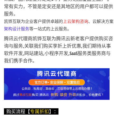
常有实力，不管是定安还是其地区的用户都可以提供
服务。
凯铧互联为企业客户提供卓越的
上云架构咨询
、云解决方案
架构设计服务
等一站式的上云服务。
腾讯云代理商凯铧互联为腾讯云新老客户提供购买咨
询与服务,关联我们购买享折上折优惠,我们期待从事
软件开发,网站建站,小程序开发,SaaS服务类服务商与
我们携手合作。
购买流程【
专属折扣
】：