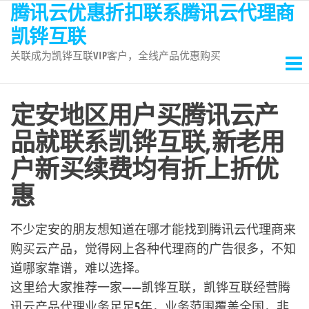
腾讯云优惠折扣联系腾讯云代理商
前
往
凯铧互联
内
关联成为凯铧互联VIP客户，全线产品优惠购买
容
定安地区用户买腾讯云产
品就联系凯铧互联,新老用
户新买续费均有折上折优
惠
不少定安的朋友想知道在哪才能找到腾讯云代理商来
购买云产品，觉得网上各种代理商的广告很多，不知
道哪家靠谱，难以选择。
这里给大家推荐一家——凯铧互联，凯铧互联经营腾
讯云产品代理业务足足5年，业务范围覆盖全国，非