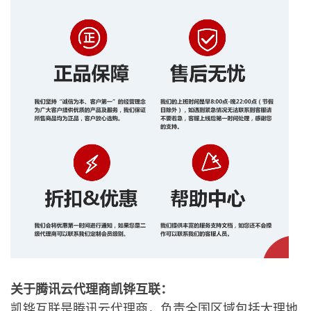
关于腾讯云代理商凯铧互联：
凯铧互联是腾讯云代理商，负责全国区域包括大理地