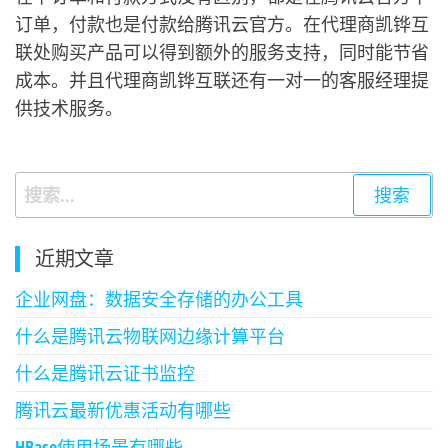
订单，付款也是付款给腾讯云官方。在代理商凯铧互
联处购买产品可以得到额外的服务支持，同时能节省
成本。并且代理商凯铧互联还有一对一的客服经理提
供技术服务。
搜
索：
近期文章
企业网盘：数据安全存储的办公工具
什么是腾讯云物联网边缘计算平台
什么是腾讯云证书监控
腾讯云最新优惠活动有哪些
HBase使用场景有哪些