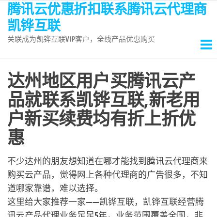
腾讯云优惠折扣联系腾讯云代理商
前
往
凯铧互联
内
关联成为凯铧互联VIP客户，全线产品优惠购买
容
达州地区用户买腾讯云产
品就联系凯铧互联,新老用
户新买续费均有折上折优
惠
不少达州的朋友想知道在哪才能找到腾讯云代理商来
购买云产品，觉得网上各种代理商的广告很多，不知
道哪家靠谱，难以选择。
这里给大家推荐一家——凯铧互联，凯铧互联经营腾
讯云产品代理业务足足5年，业务范围覆盖全国，非