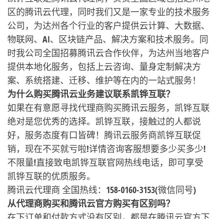
区的腾讯云代理，同时我们又是一家专业的技术服务
公司，为达州各个行业的客户提供云计算、大数据、
物联网、AI、区块链产品、解决方案和技术服务。同
时我公司全国招募腾讯云合作伙伴，为达州当地客户
提供本地化服务，包括上云咨询、量身定制解决方
案、系统搭建、迁移、维护等在内的一站式服务！
为什么购买腾讯云业务建议联系凯铧互联？
如果在有意愿寻找代理商购买腾讯云服务，凯铧互联
绝对是您优秀的选择。凯铧互联，接触过的人都说
好，服务态度有口皆碑！腾讯云服务商凯铧互联促
销，现在不买就亏啦!详情咨询客服想要多少买多少!
不限量!直接致电凯铧互联官网热线电话，即可享受
凯铧互联的优质服务。
腾讯云代理商 全国热线：158-0160-3153(微信同号)
从代理商购买和腾讯云官方购买有区别吗？
在下订单和付款方式没有区别，都是在腾讯云官方下