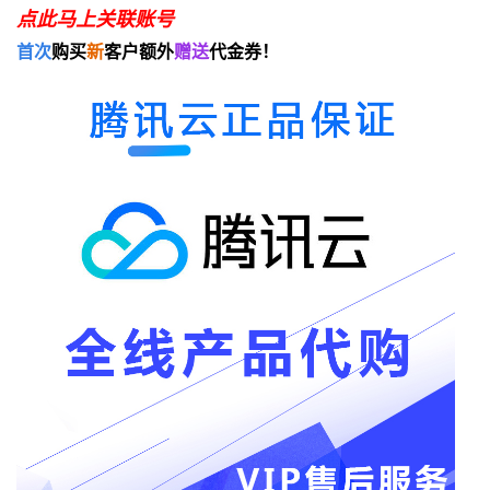
点此马上关联账号
首次
购买
新
客户额外
赠送
代金券！