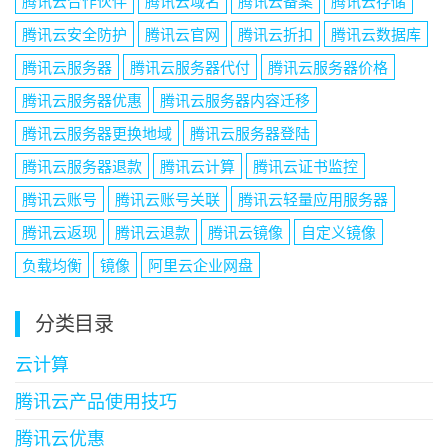
腾讯云合作伙伴
腾讯云域名
腾讯云备案
腾讯云存储
腾讯云安全防护
腾讯云官网
腾讯云折扣
腾讯云数据库
腾讯云服务器
腾讯云服务器代付
腾讯云服务器价格
腾讯云服务器优惠
腾讯云服务器内容迁移
腾讯云服务器更换地域
腾讯云服务器登陆
腾讯云服务器退款
腾讯云计算
腾讯云证书监控
腾讯云账号
腾讯云账号关联
腾讯云轻量应用服务器
腾讯云返现
腾讯云退款
腾讯云镜像
自定义镜像
负载均衡
镜像
阿里云企业网盘
分类目录
云计算
腾讯云产品使用技巧
腾讯云优惠