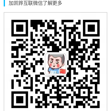
加凯铧互联微信了解更多