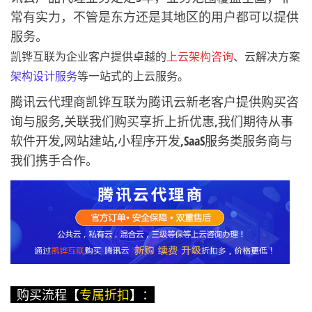
常有实力，不管是东方还是其地区的用户都可以提供
服务。
凯铧互联为企业客户提供卓越的
上云架构咨询
、云解决方案
架构设计服务
等一站式的上云服务。
腾讯云代理商凯铧互联为腾讯云新老客户提供购买咨
询与服务,关联我们购买享折上折优惠,我们期待从事
软件开发,网站建站,小程序开发,SaaS服务类服务商与
我们携手合作。
购买流程【
专属折扣
】：