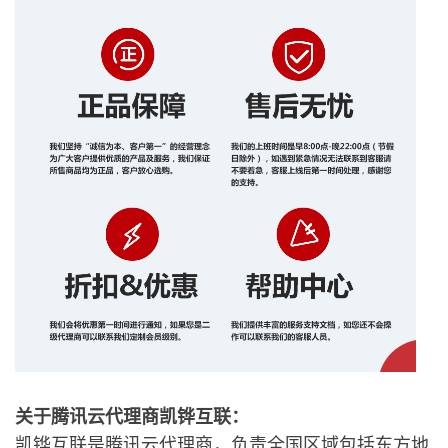
关于腾讯云代理商凯铧互联：
凯铧互联是腾讯云代理商，负责全国区域包括东方地