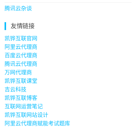
腾讯云杂谈
友情链接
凯铧互联官网
阿里云代理商
百度云代理商
腾讯云代理商
万网代理商
凯铧互联课堂
吉云科技
凯铧互联博客
互联网运营笔记
凯铧互联网站设计
阿里云代理商赋能考试题库