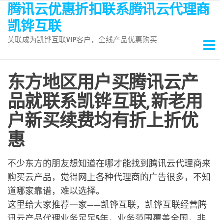
腾讯云优惠折扣联系腾讯云代理商
前
往
凯铧互联
内
关联成为凯铧互联VIP客户，全线产品优惠购买
容
东方地区用户买腾讯云产
品就联系凯铧互联,新老用
户新买续费均有折上折优
惠
不少东方的朋友想知道在哪才能找到腾讯云代理商来
购买云产品，觉得网上各种代理商的广告很多，不知
道哪家靠谱，难以选择。
这里给大家推荐一家——凯铧互联，凯铧互联经营腾
讯云产品代理业务足足5年，业务范围覆盖全国，非