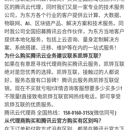
区的腾讯云代理，同时我们又是一家专业的技术服务
公司，为东方各个行业的客户提供云计算、大数据、
物联网、AI、区块链产品、解决方案和技术服务。同
时我公司全国招募腾讯云合作伙伴，为东方当地客户
提供本地化服务，包括上云咨询、量身定制解决方
案、系统搭建、迁移、维护等在内的一站式服务！
为什么购买腾讯云业务建议联系凯铧互联？
如果在有意愿寻找代理商购买腾讯云服务，凯铧互联
绝对是您优秀的选择。凯铧互联，接触过的人都说
好，服务态度有口皆碑！腾讯云服务商凯铧互联促
销，现在不买就亏啦!详情咨询客服想要多少买多少!
不限量!直接致电凯铧互联官网热线电话，即可享受
凯铧互联的优质服务。
腾讯云代理商 全国热线：158-0160-3153(微信同号)
从代理商购买和腾讯云官方购买有区别吗？
在下订单和付款方式没有区别，都是在腾讯云官方下