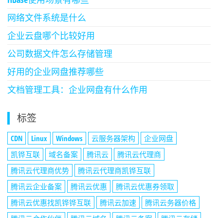
网络文件系统是什么
企业云盘哪个比较好用
公司数据文件怎么存储管理
好用的企业网盘推荐哪些
文档管理工具：企业网盘有什么作用
标签
CDN
Linux
Windows
云服务器架构
企业网盘
凯铧互联
域名备案
腾讯云
腾讯云代理商
腾讯云代理商优势
腾讯云代理商凯铧互联
腾讯云企业备案
腾讯云优惠
腾讯云优惠券领取
腾讯云优惠找凯铧铧互联
腾讯云加速
腾讯云务器价格