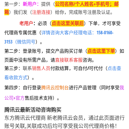
第一步：
新用户
：
提供（
公司名称/个人姓名+手机号；邮
箱
）我们发（
注册连接
）给你，完成账号注册及认证。
老用户
：
必须
（
点击这里关联后
）
下单
，
才可享受
代理商专属优惠
（
详情咨询大客户经理电话：
158-0160-
3153
（微信同号
）
。
第二步：登录账号，提交产品购买订单（
点击这里下单
）
如
页面中没有所需产品，请
直接联系
客服
咨询。
第三步：
联系
销售人员
付款结算，可自付/可代付（
点击查
看收款方式
）。
第四步：自行登录
腾讯云控制台
进行产品管理（同时享受
我
公司+官方
售后技术支持）。
腾讯云最新活动咨询购买
东方腾讯云代理商 新老腾讯云会员，通过此页面进行
账号关联,关联成功后均可享受我公司代理商价格！