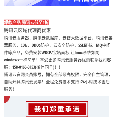
爆款产品 腾讯云低至1折
腾讯云区域代理商优惠
腾讯云服务器、腾讯云数据库，云智大数据平台，腾讯云容
器服务，CDN，DDOS防护，云安全防护，SSL证书、MQ中间
件等产品，免费安装WDCP/宝塔面板 让
linux系统如同
windows一样简单！享受更多腾讯云服务器优惠联系我司客
服：
158-0160-3153
(微信同号)！！
腾讯云官网会员账号，拥有全部最高权限，完全自主管理，
自助开具腾讯云发票！全程免费技术支持+24小时技术售后
服务！