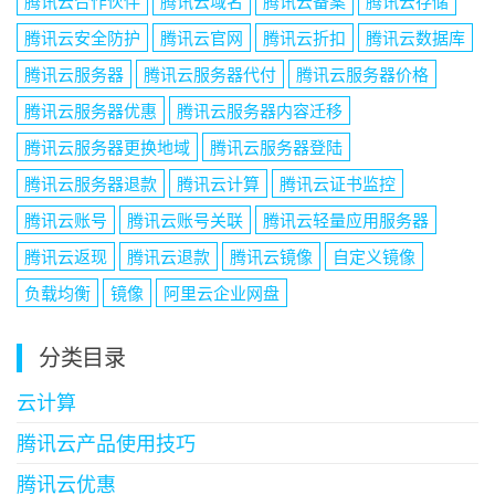
腾讯云合作伙伴
腾讯云域名
腾讯云备案
腾讯云存储
腾讯云安全防护
腾讯云官网
腾讯云折扣
腾讯云数据库
腾讯云服务器
腾讯云服务器代付
腾讯云服务器价格
腾讯云服务器优惠
腾讯云服务器内容迁移
腾讯云服务器更换地域
腾讯云服务器登陆
腾讯云服务器退款
腾讯云计算
腾讯云证书监控
腾讯云账号
腾讯云账号关联
腾讯云轻量应用服务器
腾讯云返现
腾讯云退款
腾讯云镜像
自定义镜像
负载均衡
镜像
阿里云企业网盘
分类目录
云计算
腾讯云产品使用技巧
腾讯云优惠