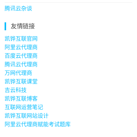
腾讯云杂谈
友情链接
凯铧互联官网
阿里云代理商
百度云代理商
腾讯云代理商
万网代理商
凯铧互联课堂
吉云科技
凯铧互联博客
互联网运营笔记
凯铧互联网站设计
阿里云代理商赋能考试题库