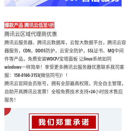
爆款产品 腾讯云低至1折
腾讯云区域代理商优惠
腾讯云服务器、腾讯云数据库，云智大数据平台，腾讯云容
器服务，CDN，DDOS防护，云安全防护，SSL证书、MQ中间
件等产品，免费安装WDCP/宝塔面板 让
linux系统如同
windows一样简单！享受更多腾讯云服务器优惠联系我司客
服：
158-0160-3153
(微信同号)！！
腾讯云官网会员账号，拥有全部最高权限，完全自主管理，
自助开具腾讯云发票！全程免费技术支持+24小时技术售后
服务！