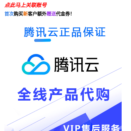
点此马上关联账号
首次
购买
新
客户额外
赠送
代金券！