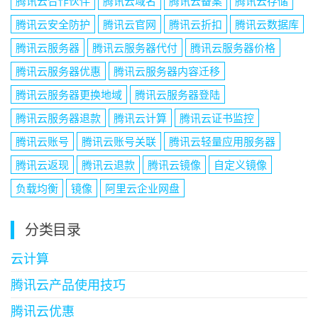
腾讯云合作伙伴
腾讯云域名
腾讯云备案
腾讯云存储
腾讯云安全防护
腾讯云官网
腾讯云折扣
腾讯云数据库
腾讯云服务器
腾讯云服务器代付
腾讯云服务器价格
腾讯云服务器优惠
腾讯云服务器内容迁移
腾讯云服务器更换地域
腾讯云服务器登陆
腾讯云服务器退款
腾讯云计算
腾讯云证书监控
腾讯云账号
腾讯云账号关联
腾讯云轻量应用服务器
腾讯云返现
腾讯云退款
腾讯云镜像
自定义镜像
负载均衡
镜像
阿里云企业网盘
分类目录
云计算
腾讯云产品使用技巧
腾讯云优惠