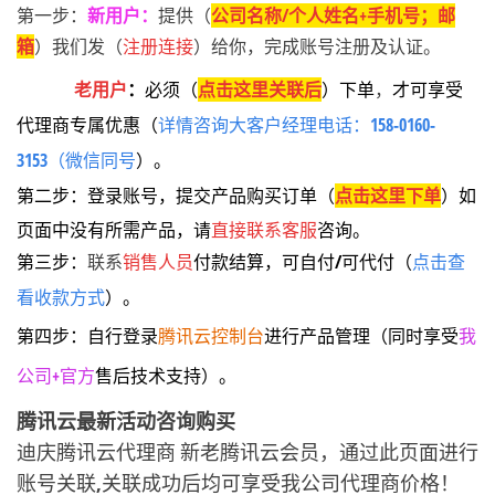
第一步：
新用户
：
提供（
公司名称/个人姓名+手机号；邮
箱
）我们发（
注册连接
）给你，完成账号注册及认证。
老用户
：
必须
（
点击这里关联后
）
下单
，
才可享受
代理商专属优惠
（
详情咨询大客户经理电话：
158-0160-
3153
（微信同号
）
。
第二步：登录账号，提交产品购买订单（
点击这里下单
）
如
页面中没有所需产品，请
直接联系
客服
咨询。
第三步：
联系
销售人员
付款结算，可自付/可代付（
点击查
看收款方式
）。
第四步：自行登录
腾讯云控制台
进行产品管理（同时享受
我
公司+官方
售后技术支持）。
腾讯云最新活动咨询购买
迪庆腾讯云代理商 新老腾讯云会员，通过此页面进行
账号关联,关联成功后均可享受我公司代理商价格！