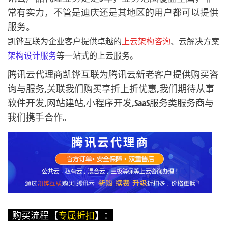
常有实力，不管是迪庆还是其地区的用户都可以提供
服务。
凯铧互联为企业客户提供卓越的
上云架构咨询
、云解决方案
架构设计服务
等一站式的上云服务。
腾讯云代理商凯铧互联为腾讯云新老客户提供购买咨
询与服务,关联我们购买享折上折优惠,我们期待从事
软件开发,网站建站,小程序开发,SaaS服务类服务商与
我们携手合作。
购买流程【
专属折扣
】：