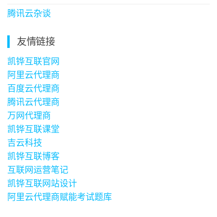
腾讯云杂谈
友情链接
凯铧互联官网
阿里云代理商
百度云代理商
腾讯云代理商
万网代理商
凯铧互联课堂
吉云科技
凯铧互联博客
互联网运营笔记
凯铧互联网站设计
阿里云代理商赋能考试题库