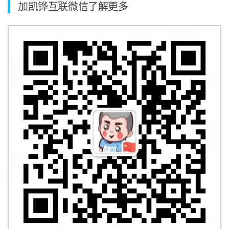
加凯铧互联微信了解更多