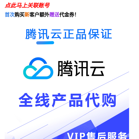
点此马上关联账号
首次
购买
新
客户额外
赠送
代金券！