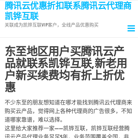
腾讯云优惠折扣联系腾讯云代理商
前
往
凯铧互联
内
关联成为凯铧互联VIP客户，全线产品优惠购买
容
东至地区用户买腾讯云产
品就联系凯铧互联,新老用
户新买续费均有折上折优
惠
不少东至的朋友想知道在哪才能找到腾讯云代理商来
购买云产品，觉得网上各种代理商的广告很多，不知
道哪家靠谱，难以选择。
这里给大家推荐一家——凯铧互联，凯铧互联经营腾
讯云产品代理业务足足5年，业务范围覆盖全国，非