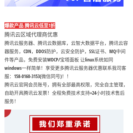
爆款产品 腾讯云低至1折
腾讯云区域代理商优惠
腾讯云服务器、腾讯云数据库，云智大数据平台，腾讯云容
器服务，CDN，DDOS防护，云安全防护，SSL证书、MQ中间
件等产品，免费安装WDCP/宝塔面板 让
linux系统如同
windows一样简单！享受更多腾讯云服务器优惠联系我司客
服：
158-0160-3153
(微信同号)！！
腾讯云官网会员账号，拥有全部最高权限，完全自主管理，
自助开具腾讯云发票！全程免费技术支持+24小时技术售后
服务！