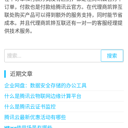
订单，付款也是付款给腾讯云官方。在代理商凯铧互
联处购买产品可以得到额外的服务支持，同时能节省
成本。并且代理商凯铧互联还有一对一的客服经理提
供技术服务。
搜
索：
近期文章
企业网盘：数据安全存储的办公工具
什么是腾讯云物联网边缘计算平台
什么是腾讯云证书监控
腾讯云最新优惠活动有哪些
HBase使用场景有哪些