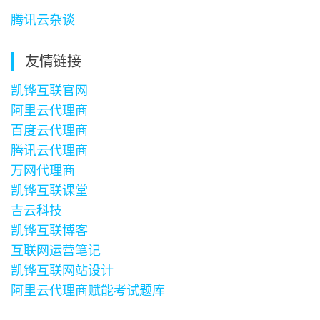
腾讯云杂谈
友情链接
凯铧互联官网
阿里云代理商
百度云代理商
腾讯云代理商
万网代理商
凯铧互联课堂
吉云科技
凯铧互联博客
互联网运营笔记
凯铧互联网站设计
阿里云代理商赋能考试题库