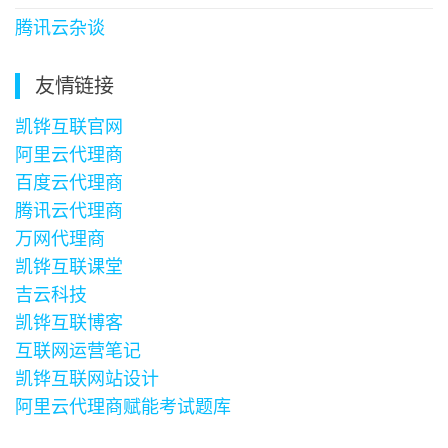
腾讯云杂谈
友情链接
凯铧互联官网
阿里云代理商
百度云代理商
腾讯云代理商
万网代理商
凯铧互联课堂
吉云科技
凯铧互联博客
互联网运营笔记
凯铧互联网站设计
阿里云代理商赋能考试题库