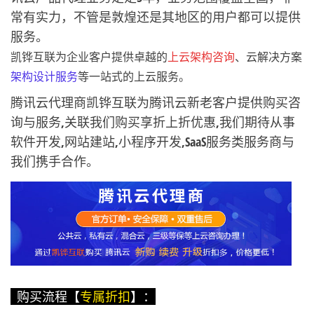
常有实力，不管是敦煌还是其地区的用户都可以提供
服务。
凯铧互联为企业客户提供卓越的
上云架构咨询
、云解决方案
架构设计服务
等一站式的上云服务。
腾讯云代理商凯铧互联为腾讯云新老客户提供购买咨
询与服务,关联我们购买享折上折优惠,我们期待从事
软件开发,网站建站,小程序开发,SaaS服务类服务商与
我们携手合作。
购买流程【
专属折扣
】：