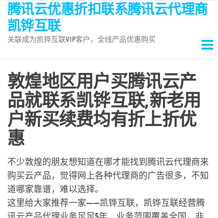
腾讯云优惠折扣联系腾讯云代理商
前
往
凯铧互联
内
关联成为凯铧互联VIP客户，全线产品优惠购买
容
敦煌地区用户买腾讯云产
品就联系凯铧互联,新老用
户新买续费均有折上折优
惠
不少敦煌的朋友想知道在哪才能找到腾讯云代理商来
购买云产品，觉得网上各种代理商的广告很多，不知
道哪家靠谱，难以选择。
这里给大家推荐一家——凯铧互联，凯铧互联经营腾
讯云产品代理业务足足5年，业务范围覆盖全国，非