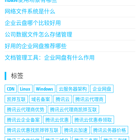
网络文件系统是什么
企业云盘哪个比较好用
公司数据文件怎么存储管理
好用的企业网盘推荐哪些
文档管理工具：企业网盘有什么作用
标签
CDN
Linux
Windows
云服务器架构
企业网盘
凯铧互联
域名备案
腾讯云
腾讯云代理商
腾讯云代理商优势
腾讯云代理商凯铧互联
腾讯云企业备案
腾讯云优惠
腾讯云优惠券领取
腾讯云优惠找凯铧铧互联
腾讯云加速
腾讯云务器价格