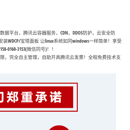
据平台，腾讯云容器服务，CDN，DDOS防护，云安全防
装WDCP/宝塔面板 让
linux系统如同windows一样简单！享受
158-0160-3153
(微信同号)！！
限，完全自主管理，自助开具腾讯云发票！全程免费技术支