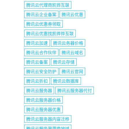
腾讯云代理商凯铧互联
腾讯云企业备案
腾讯云优惠
腾讯云优惠券领取
腾讯云优惠找凯铧铧互联
腾讯云加速
腾讯云务器价格
腾讯云合作伙伴
腾讯云域名
腾讯云备案
腾讯云存储
腾讯云安全防护
腾讯云官网
腾讯云折扣
腾讯云数据库
腾讯云服务器
腾讯云服务器代付
腾讯云服务器价格
腾讯云服务器优惠
腾讯云服务器内容迁移
腾讯云服务器更换地域