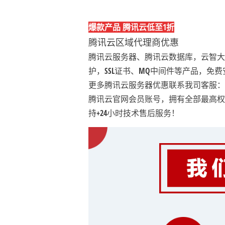
爆款产品 腾讯云低至1折
腾讯云区域代理商优惠
腾讯云服务器、腾讯云数据库，云智大数
护，SSL证书、MQ中间件等产品，免费安
更多腾讯云服务器优惠联系我司客服：
腾讯云官网会员账号，拥有全部最高权
持+24小时技术售后服务！