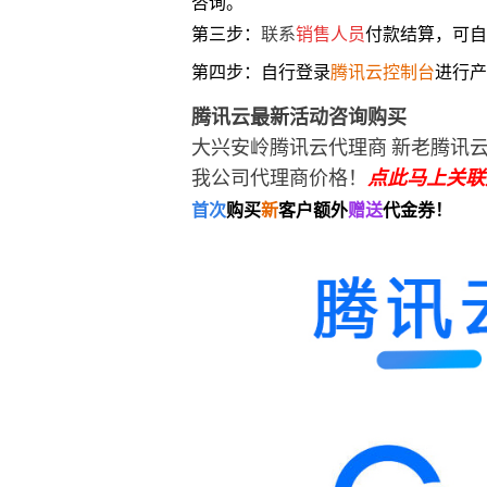
咨询。
第三步：
联系
销售人员
付款结算，可自
第四步：自行登录
腾讯云控制台
进行产
腾讯云最新活动咨询购买
大兴安岭腾讯云代理商 新老腾讯
我公司代理商价格！
点此马上关联
首次
购买
新
客户额外
赠送
代金券！