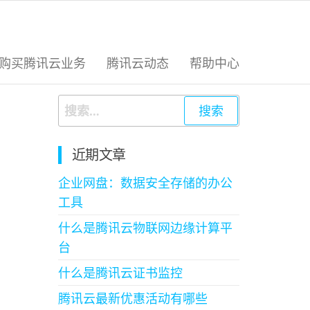
购买腾讯云业务
腾讯云动态
帮助中心
搜
索：
近期文章
企业网盘：数据安全存储的办公
工具
什么是腾讯云物联网边缘计算平
台
什么是腾讯云证书监控
腾讯云最新优惠活动有哪些