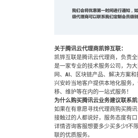
关于腾讯云代理商凯铧互联：
凯铧互联是腾讯云代理商，负责全
是一家专业的技术服务公司，为大
网、AI、区块链产品、解决方案
兴安岭当地客户提供本地化服务，
移、维护等在内的一站式服务！
为什么购买腾讯云业务建议联系凯
如果在有意愿寻找代理商购买腾讯
接触过的人都说好，服务态度有口
详情咨询客服想要多少买多少!不
联的优质服务。