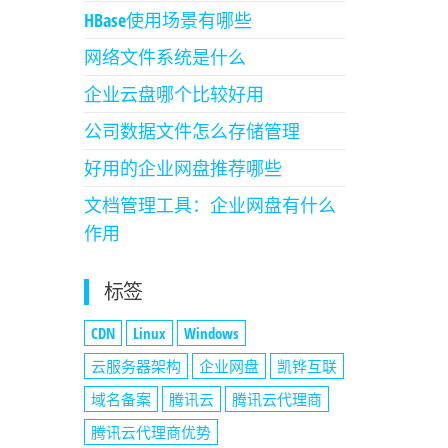
HBase使用场景有哪些
网络文件系统是什么
企业云盘哪个比较好用
公司数据文件怎么存储管理
好用的企业网盘推荐哪些
文档管理工具：企业网盘有什么
作用
标签
CDN
Linux
Windows
云服务器架构
企业网盘
凯铧互联
域名备案
腾讯云
腾讯云代理商
腾讯云代理商优势