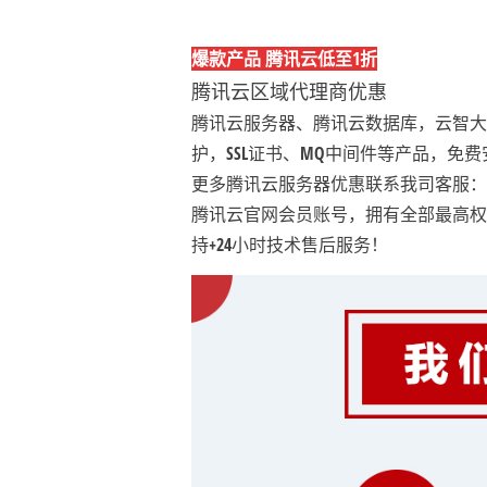
爆款产品 腾讯云低至1折
腾讯云区域代理商优惠
腾讯云服务器、腾讯云数据库，云智大数
护，SSL证书、MQ中间件等产品，免费安
更多腾讯云服务器优惠联系我司客服：
腾讯云官网会员账号，拥有全部最高权
持+24小时技术售后服务！