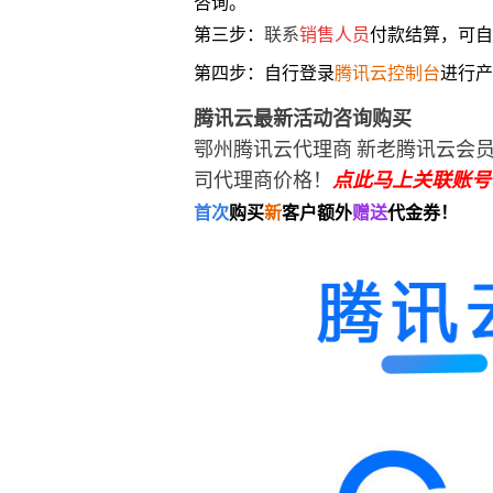
咨询。
第三步：
联系
销售人员
付款结算，可自
第四步：自行登录
腾讯云控制台
进行产
腾讯云最新活动咨询购买
鄂州腾讯云代理商 新老腾讯云会
司代理商价格！
点此马上关联账号
首次
购买
新
客户额外
赠送
代金券！