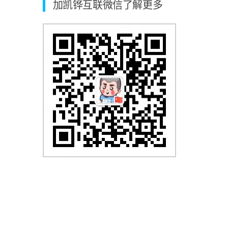
加凯铧互联微信了解更多