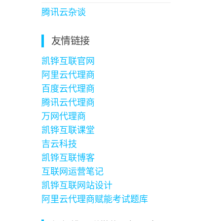
腾讯云杂谈
友情链接
凯铧互联官网
阿里云代理商
百度云代理商
腾讯云代理商
万网代理商
凯铧互联课堂
吉云科技
凯铧互联博客
互联网运营笔记
凯铧互联网站设计
阿里云代理商赋能考试题库