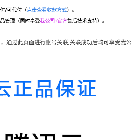
付/可代付（
点击查看收款方式
）。
品管理（同时享受
我公司+官方
售后技术支持）。
员，通过此页面进行账号关联,关联成功后均可享受我公