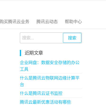
购买腾讯云业务
腾讯云动态
帮助中心
搜
索：
近期文章
企业网盘：数据安全存储的办公
工具
什么是腾讯云物联网边缘计算平
台
什么是腾讯云证书监控
腾讯云最新优惠活动有哪些