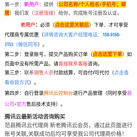
第一步：
新用户
：
提供（
公司名称/个人姓名+手机号；邮
箱
）我们发（
注册连接
）给你，完成账号注册及认证。
老用户
：
必须
（
点击这里关联后
）
下单
，
才可享受
代理商专属优惠
（
详情咨询大客户经理电话：
158-0160-
3153
（微信同号
）
。
第二步：登录账号，提交产品购买订单（
点击这里下单
）
如
页面中没有所需产品，请
直接联系
客服
咨询。
第三步：
联系
销售人员
付款结算，可自付/可代付（
点击查
看收款方式
）。
第四步：自行登录
腾讯云控制台
进行产品管理（同时享受
我
公司+官方
售后技术支持）。
腾讯云最新活动咨询购买
范县腾讯云代理商 新老腾讯云会员，通过此页面进行
账号关联,关联成功后均可享受我公司代理商价格！