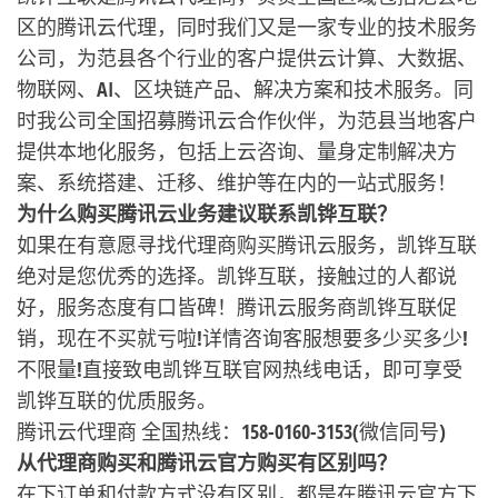
区的腾讯云代理，同时我们又是一家专业的技术服务
公司，为范县各个行业的客户提供云计算、大数据、
物联网、AI、区块链产品、解决方案和技术服务。同
时我公司全国招募腾讯云合作伙伴，为范县当地客户
提供本地化服务，包括上云咨询、量身定制解决方
案、系统搭建、迁移、维护等在内的一站式服务！
为什么购买腾讯云业务建议联系凯铧互联？
如果在有意愿寻找代理商购买腾讯云服务，凯铧互联
绝对是您优秀的选择。凯铧互联，接触过的人都说
好，服务态度有口皆碑！腾讯云服务商凯铧互联促
销，现在不买就亏啦!详情咨询客服想要多少买多少!
不限量!直接致电凯铧互联官网热线电话，即可享受
凯铧互联的优质服务。
腾讯云代理商 全国热线：158-0160-3153(微信同号)
从代理商购买和腾讯云官方购买有区别吗？
在下订单和付款方式没有区别，都是在腾讯云官方下