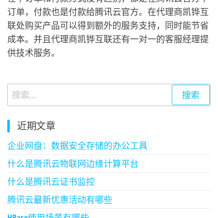
订单，付款也是付款给腾讯云官方。在代理商凯铧互
联处购买产品可以得到额外的服务支持，同时能节省
成本。并且代理商凯铧互联还有一对一的客服经理提
供技术服务。
搜
索：
近期文章
企业网盘：数据安全存储的办公工具
什么是腾讯云物联网边缘计算平台
什么是腾讯云证书监控
腾讯云最新优惠活动有哪些
HBase使用场景有哪些