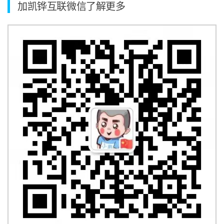
加凯铧互联微信了解更多