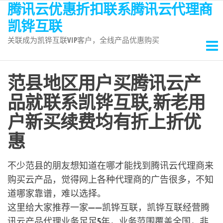
腾讯云优惠折扣联系腾讯云代理商
前
往
凯铧互联
内
关联成为凯铧互联VIP客户，全线产品优惠购买
容
范县地区用户买腾讯云产
品就联系凯铧互联,新老用
户新买续费均有折上折优
惠
不少范县的朋友想知道在哪才能找到腾讯云代理商来
购买云产品，觉得网上各种代理商的广告很多，不知
道哪家靠谱，难以选择。
这里给大家推荐一家——凯铧互联，凯铧互联经营腾
讯云产品代理业务足足5年，业务范围覆盖全国，非