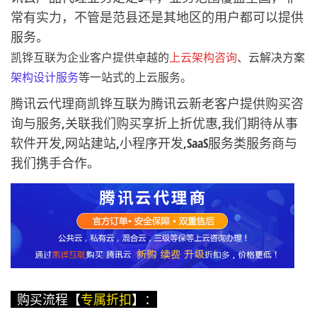
常有实力，不管是范县还是其地区的用户都可以提供
服务。
凯铧互联为企业客户提供卓越的
上云架构咨询
、云解决方案
架构设计服务
等一站式的上云服务。
腾讯云代理商凯铧互联为腾讯云新老客户提供购买咨
询与服务,关联我们购买享折上折优惠,我们期待从事
软件开发,网站建站,小程序开发,SaaS服务类服务商与
我们携手合作。
购买流程【
专属折扣
】：