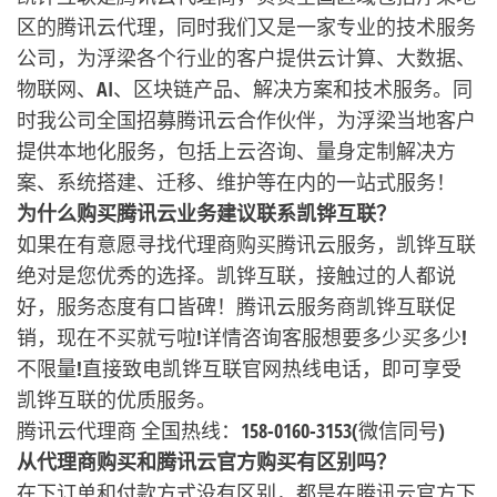
区的腾讯云代理，同时我们又是一家专业的技术服务
公司，为浮梁各个行业的客户提供云计算、大数据、
物联网、AI、区块链产品、解决方案和技术服务。同
时我公司全国招募腾讯云合作伙伴，为浮梁当地客户
提供本地化服务，包括上云咨询、量身定制解决方
案、系统搭建、迁移、维护等在内的一站式服务！
为什么购买腾讯云业务建议联系凯铧互联？
如果在有意愿寻找代理商购买腾讯云服务，凯铧互联
绝对是您优秀的选择。凯铧互联，接触过的人都说
好，服务态度有口皆碑！腾讯云服务商凯铧互联促
销，现在不买就亏啦!详情咨询客服想要多少买多少!
不限量!直接致电凯铧互联官网热线电话，即可享受
凯铧互联的优质服务。
腾讯云代理商 全国热线：158-0160-3153(微信同号)
从代理商购买和腾讯云官方购买有区别吗？
在下订单和付款方式没有区别，都是在腾讯云官方下