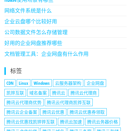
网络文件系统是什么
企业云盘哪个比较好用
公司数据文件怎么存储管理
好用的企业网盘推荐哪些
文档管理工具：企业网盘有什么作用
标签
CDN
Linux
Windows
云服务器架构
企业网盘
凯铧互联
域名备案
腾讯云
腾讯云代理商
腾讯云代理商优势
腾讯云代理商凯铧互联
腾讯云企业备案
腾讯云优惠
腾讯云优惠券领取
腾讯云优惠找凯铧铧互联
腾讯云加速
腾讯云务器价格