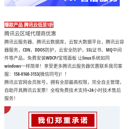
爆款产品 腾讯云低至1折
腾讯云区域代理商优惠
腾讯云服务器、腾讯云数据库，云智大数据平台，腾讯云容
器服务，CDN，DDOS防护，云安全防护，SSL证书、MQ中间
件等产品，免费安装WDCP/宝塔面板 让
linux系统如同
windows一样简单！享受更多腾讯云服务器优惠联系我司客
服：
158-0160-3153
(微信同号)！！
腾讯云官网会员账号，拥有全部最高权限，完全自主管理，
自助开具腾讯云发票！全程免费技术支持+24小时技术售后
服务！