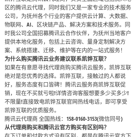
区的腾讯云代理，同时我们又是一家专业的技术服务
公司，为抚州各个行业的客户提供云计算、大数据、
物联网、AI、区块链产品、解决方案和技术服务。同
时我公司全国招募腾讯云合作伙伴，为抚州当地客户
提供本地化服务，包括上云咨询、量身定制解决方
案、系统搭建、迁移、维护等在内的一站式服务！
为什么购买腾讯云业务建议联系凯铧互联？
如果在有意愿寻找代理商购买腾讯云服务，凯铧互联
绝对是您优秀的选择。凯铧互联，接触过的人都说
好，服务态度有口皆碑！腾讯云服务商凯铧互联促
销，现在不买就亏啦!详情咨询客服想要多少买多少!
不限量!直接致电凯铧互联官网热线电话，即可享受
凯铧互联的优质服务。
腾讯云代理商 全国热线：158-0160-3153(微信同号)
从代理商购买和腾讯云官方购买有区别吗？
在下订单和付款方式没有区别，都是在腾讯云官方下