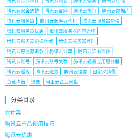
腾讯云合作伙伴
腾讯云域名
腾讯云备案
腾讯云存储
腾讯云安全防护
腾讯云官网
腾讯云折扣
腾讯云数据库
腾讯云服务器
腾讯云服务器代付
腾讯云服务器价格
腾讯云服务器优惠
腾讯云服务器内容迁移
腾讯云服务器更换地域
腾讯云服务器登陆
腾讯云服务器退款
腾讯云计算
腾讯云证书监控
腾讯云账号
腾讯云账号关联
腾讯云轻量应用服务器
腾讯云返现
腾讯云退款
腾讯云镜像
自定义镜像
负载均衡
镜像
阿里云企业网盘
分类目录
云计算
腾讯云产品使用技巧
腾讯云优惠