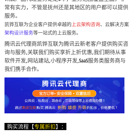
常有实力，不管是抚州还是其地区的用户都可以提供
服务。
凯铧互联为企业客户提供卓越的
上云架构咨询
、云解决方案
架构设计服务
等一站式的上云服务。
腾讯云代理商凯铧互联为腾讯云新老客户提供购买咨
询与服务,关联我们购买享折上折优惠,我们期待从事
软件开发,网站建站,小程序开发,SaaS服务类服务商与
我们携手合作。
购买流程【
专属折扣
】：