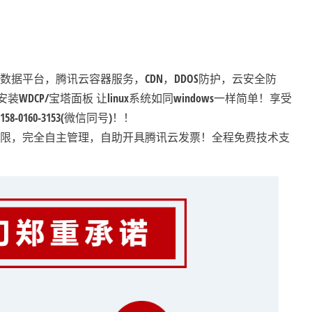
据平台，腾讯云容器服务，CDN，DDOS防护，云安全防
装WDCP/宝塔面板 让
linux系统如同windows一样简单！享受
158-0160-3153
(微信同号)！！
限，完全自主管理，自助开具腾讯云发票！全程免费技术支