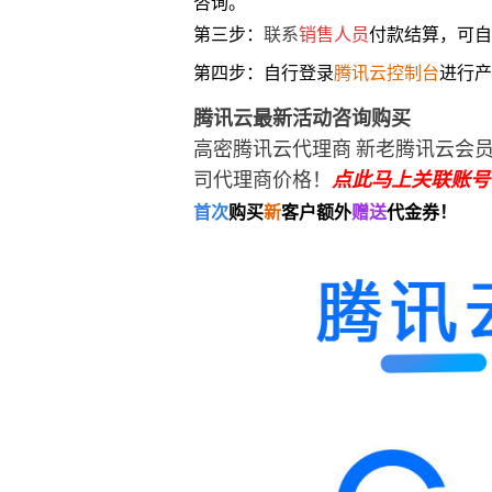
咨询。
第三步：
联系
销售人员
付款结算，可自
第四步：自行登录
腾讯云控制台
进行产
腾讯云最新活动咨询购买
高密腾讯云代理商 新老腾讯云会
司代理商价格！
点此马上关联账号
首次
购买
新
客户额外
赠送
代金券！