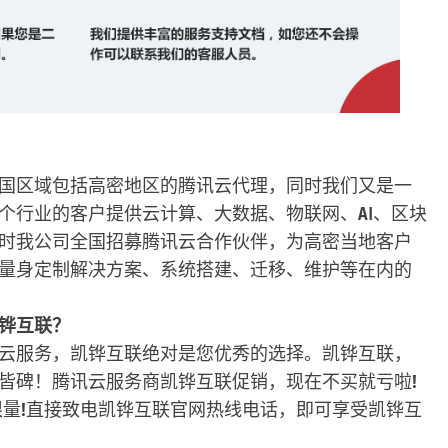
国区域包括高密地区的腾讯云代理，同时我们又是一
个行业的客户提供云计算、大数据、物联网、AI、区块
时我公司全国招募腾讯云合作伙伴，为高密当地客户
量身定制解决方案、系统搭建、迁移、维护等在内的
铧互联？
云服务，凯铧互联绝对是您优秀的选择。凯铧互联，
皆碑！腾讯云服务商凯铧互联促销，现在不买就亏啦!
限量!直接致电凯铧互联官网热线电话，即可享受凯铧互