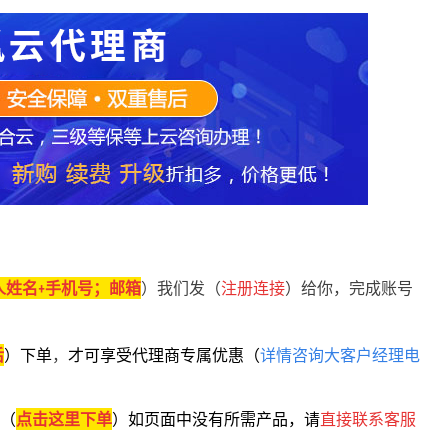
人姓名+手机号；邮箱
）我们发（
注册连接
）给你，完成账号
后
）
下单
，
才可享受代理商专属优惠
（
详情咨询大客户经理电
（
点击这里下单
）
如页面中没有所需产品，请
直接联系
客服