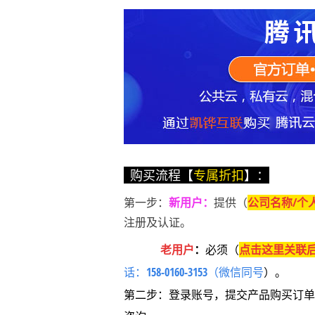
购买流程【
专属折扣
】：
第一步：
新用户
：
提供（
公司名称/个
注册及认证。
老用户
：
必须
（
点击这里关联
话：
158-0160-3153
（微信同号
）
。
第二步：登录账号，提交产品购买订单