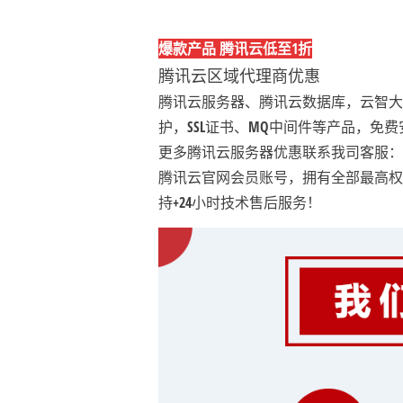
爆款产品 腾讯云低至1折
腾讯云区域代理商优惠
腾讯云服务器、腾讯云数据库，云智大数
护，SSL证书、MQ中间件等产品，免费安
更多腾讯云服务器优惠联系我司客服：
腾讯云官网会员账号，拥有全部最高权
持+24小时技术售后服务！