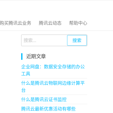
购买腾讯云业务
腾讯云动态
帮助中心
搜
索：
近期文章
企业网盘：数据安全存储的办公
工具
什么是腾讯云物联网边缘计算平
台
什么是腾讯云证书监控
腾讯云最新优惠活动有哪些