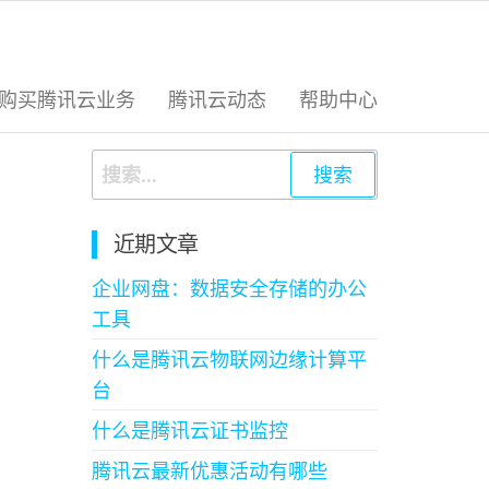
购买腾讯云业务
腾讯云动态
帮助中心
搜
索：
近期文章
企业网盘：数据安全存储的办公
工具
什么是腾讯云物联网边缘计算平
台
什么是腾讯云证书监控
腾讯云最新优惠活动有哪些