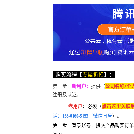
购买流程【
专属折扣
】：
第一步：
新用户
：
提供（
公司名称/个
注册及认证。
老用户
：
必须
（
点击这里关联
话：
158-0160-3153
（微信同号
）
。
第二步：登录账号，提交产品购买订单