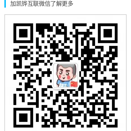
加凯铧互联微信了解更多