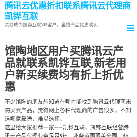
腾讯云优惠折扣联系腾讯云代理商
前
往
凯铧互联
内
关联成为凯铧互联VIP客户，全线产品优惠购买
容
馆陶地区用户买腾讯云产
品就联系凯铧互联,新老用
户新买续费均有折上折优
惠
不少馆陶的朋友想知道在哪才能找到腾讯云代理商来
购买云产品，觉得网上各种代理商的广告很多，不知
道哪家靠谱，难以选择。
这里给大家推荐一家——凯铧互联，凯铧互联经营腾
讯云产品代理业务足足5年，业务范围覆盖全国，非