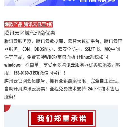
爆款产品 腾讯云低至1折
腾讯云区域代理商优惠
腾讯云服务器、腾讯云数据库，云智大数据平台，腾讯云容
器服务，CDN，DDOS防护，云安全防护，SSL证书、MQ中间
件等产品，免费安装WDCP/宝塔面板 让
linux系统如同
windows一样简单！享受更多腾讯云服务器优惠联系我司客
服：
158-0160-3153
(微信同号)！！
腾讯云官网会员账号，拥有全部最高权限，完全自主管理，
自助开具腾讯云发票！全程免费技术支持+24小时技术售后
服务！