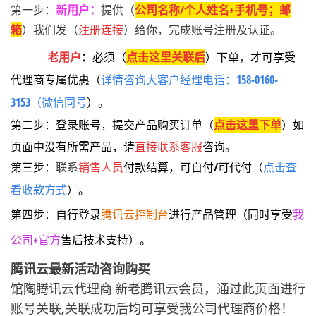
第一步：
新用户
：
提供（
公司名称/个人姓名+手机号；邮
箱
）我们发（
注册连接
）给你，完成账号注册及认证。
老用户
：
必须
（
点击这里关联后
）
下单
，
才可享受
代理商专属优惠
（
详情咨询大客户经理电话：
158-0160-
3153
（微信同号
）
。
第二步：登录账号，提交产品购买订单（
点击这里下单
）
如
页面中没有所需产品，请
直接联系
客服
咨询。
第三步：
联系
销售人员
付款结算，可自付/可代付（
点击查
看收款方式
）。
第四步：自行登录
腾讯云控制台
进行产品管理（同时享受
我
公司+官方
售后技术支持）。
腾讯云最新活动咨询购买
馆陶腾讯云代理商 新老腾讯云会员，通过此页面进行
账号关联,关联成功后均可享受我公司代理商价格！