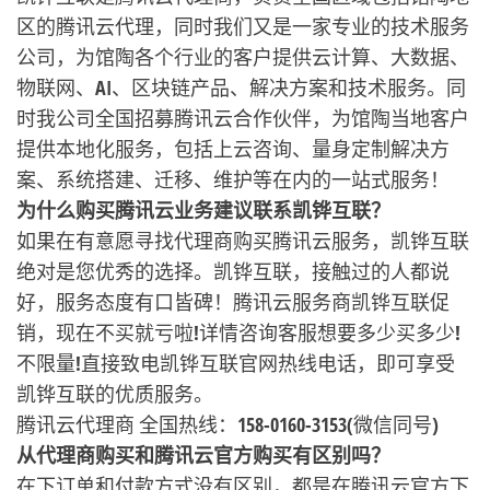
区的腾讯云代理，同时我们又是一家专业的技术服务
公司，为馆陶各个行业的客户提供云计算、大数据、
物联网、AI、区块链产品、解决方案和技术服务。同
时我公司全国招募腾讯云合作伙伴，为馆陶当地客户
提供本地化服务，包括上云咨询、量身定制解决方
案、系统搭建、迁移、维护等在内的一站式服务！
为什么购买腾讯云业务建议联系凯铧互联？
如果在有意愿寻找代理商购买腾讯云服务，凯铧互联
绝对是您优秀的选择。凯铧互联，接触过的人都说
好，服务态度有口皆碑！腾讯云服务商凯铧互联促
销，现在不买就亏啦!详情咨询客服想要多少买多少!
不限量!直接致电凯铧互联官网热线电话，即可享受
凯铧互联的优质服务。
腾讯云代理商 全国热线：158-0160-3153(微信同号)
从代理商购买和腾讯云官方购买有区别吗？
在下订单和付款方式没有区别，都是在腾讯云官方下