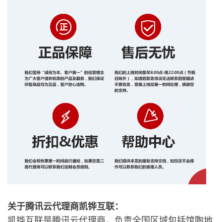
关于腾讯云代理商凯铧互联：
凯铧互联是腾讯云代理商，负责全国区域包括馆陶地