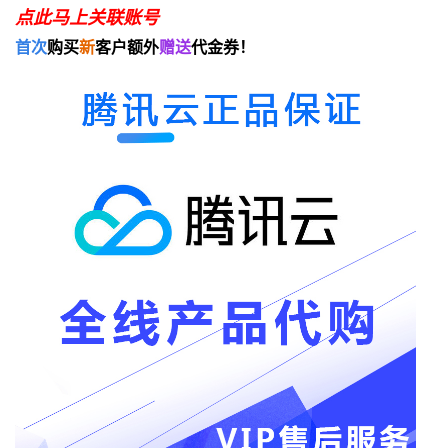
点此马上关联账号
首次
购买
新
客户额外
赠送
代金券！