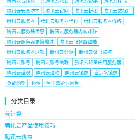
腾讯云合作伙伴
腾讯云域名
腾讯云备案
腾讯云存储
腾讯云安全防护
腾讯云官网
腾讯云折扣
腾讯云数据库
腾讯云服务器
腾讯云服务器代付
腾讯云服务器价格
腾讯云服务器优惠
腾讯云服务器内容迁移
腾讯云服务器更换地域
腾讯云服务器登陆
腾讯云服务器退款
腾讯云计算
腾讯云证书监控
腾讯云账号
腾讯云账号关联
腾讯云轻量应用服务器
腾讯云返现
腾讯云退款
腾讯云镜像
自定义镜像
负载均衡
镜像
阿里云企业网盘
分类目录
云计算
腾讯云产品使用技巧
腾讯云优惠