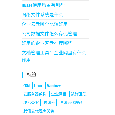
HBase使用场景有哪些
网络文件系统是什么
企业云盘哪个比较好用
公司数据文件怎么存储管理
好用的企业网盘推荐哪些
文档管理工具：企业网盘有什么
作用
标签
CDN
Linux
Windows
云服务器架构
企业网盘
凯铧互联
域名备案
腾讯云
腾讯云代理商
腾讯云代理商优势