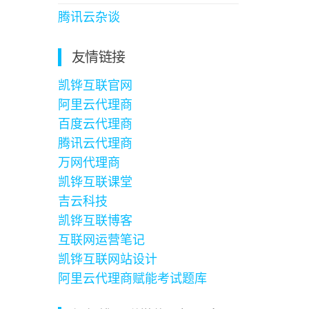
腾讯云杂谈
友情链接
凯铧互联官网
阿里云代理商
百度云代理商
腾讯云代理商
万网代理商
凯铧互联课堂
吉云科技
凯铧互联博客
互联网运营笔记
凯铧互联网站设计
阿里云代理商赋能考试题库