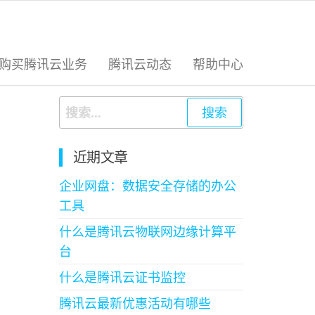
购买腾讯云业务
腾讯云动态
帮助中心
搜
索：
近期文章
企业网盘：数据安全存储的办公
工具
什么是腾讯云物联网边缘计算平
台
什么是腾讯云证书监控
腾讯云最新优惠活动有哪些