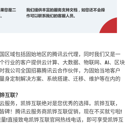
国区域包括固始地区的腾讯云代理，同时我们又是一
个行业的客户提供云计算、大数据、物联网、AI、区块
时我公司全国招募腾讯云合作伙伴，为固始当地客户
量身定制解决方案、系统搭建、迁移、维护等在内的
铧互联？
云服务，凯铧互联绝对是您优秀的选择。凯铧互联，
皆碑！腾讯云服务商凯铧互联促销，现在不买就亏啦!
限量!直接致电凯铧互联官网热线电话，即可享受凯铧互