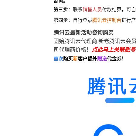
咨询。
第三步：
联系
销售人员
付款结算，可自
第四步：自行登录
腾讯云控制台
进行产
腾讯云最新活动咨询购买
固始腾讯云代理商 新老腾讯云会
司代理商价格！
点此马上关联账号
首次
购买
新
客户额外
赠送
代金券！