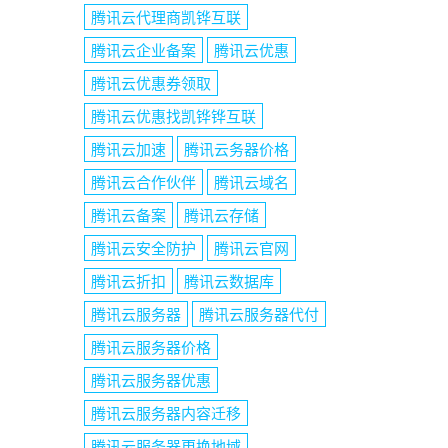
腾讯云代理商凯铧互联
腾讯云企业备案
腾讯云优惠
腾讯云优惠券领取
腾讯云优惠找凯铧铧互联
腾讯云加速
腾讯云务器价格
腾讯云合作伙伴
腾讯云域名
腾讯云备案
腾讯云存储
腾讯云安全防护
腾讯云官网
腾讯云折扣
腾讯云数据库
腾讯云服务器
腾讯云服务器代付
腾讯云服务器价格
腾讯云服务器优惠
腾讯云服务器内容迁移
腾讯云服务器更换地域