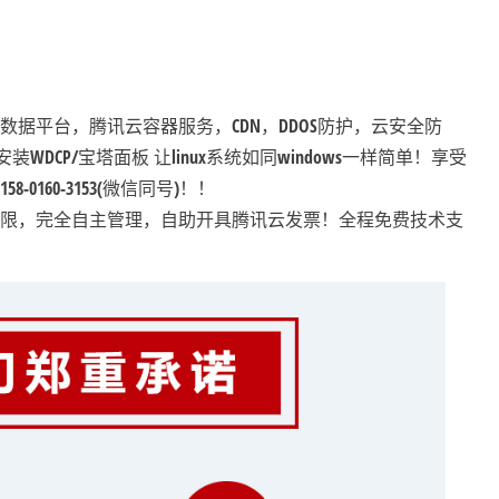
据平台，腾讯云容器服务，CDN，DDOS防护，云安全防
装WDCP/宝塔面板 让
linux系统如同windows一样简单！享受
158-0160-3153
(微信同号)！！
限，完全自主管理，自助开具腾讯云发票！全程免费技术支