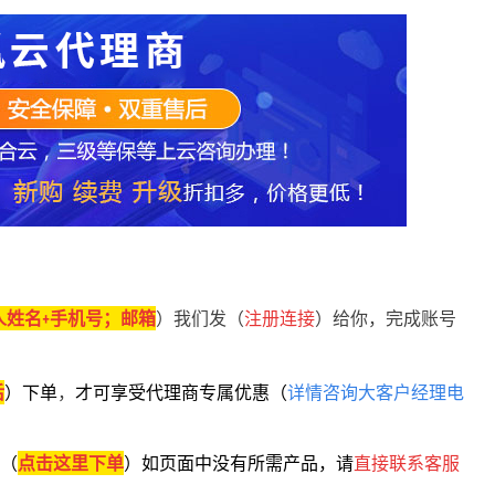
人姓名+手机号；邮箱
）我们发（
注册连接
）给你，完成账号
后
）
下单
，
才可享受代理商专属优惠
（
详情咨询大客户经理电
（
点击这里下单
）
如页面中没有所需产品，请
直接联系
客服