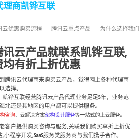
代理商凯铧互联
讯云优惠购买流程
腾讯云重点产品
为什么选择我们
讯云产品就联系凯铧互联,
费均有折上折优惠
到腾讯云代理商来购买云产品，觉得网上各种代理商
以选择。
，凯铧互联经营腾讯云产品代理业务足足5年，业务范
海北还是其地区的用户都可以提供服务。
构咨询
、云解决方案
架构设计服务
等一站式的上云服务。
老客户提供购买咨询与服务,关联我们购买享折上折优
,小程序开发,SaaS服务类服务商与我们携手合作。