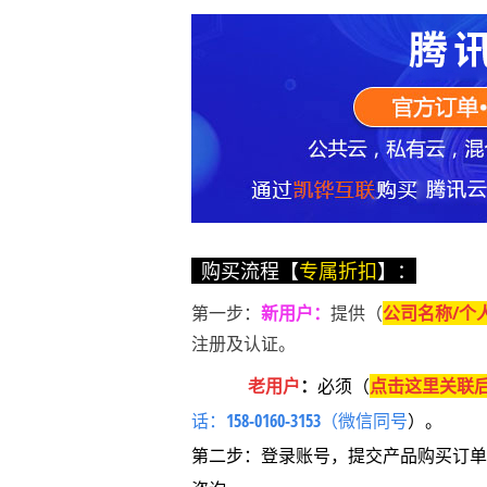
购买流程【
专属折扣
】：
第一步：
新用户
：
提供（
公司名称/个
注册及认证。
老用户
：
必须
（
点击这里关联
话：
158-0160-3153
（微信同号
）
。
第二步：登录账号，提交产品购买订单