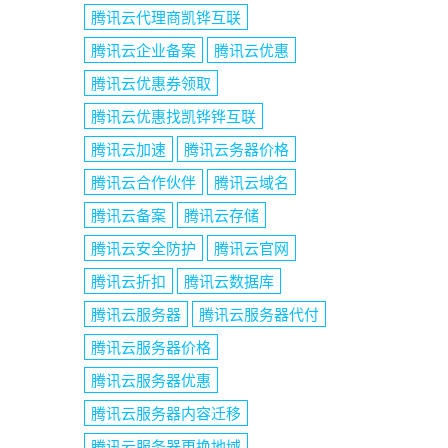
腾讯云代理商凯铧互联
腾讯云企业备案
腾讯云优惠
腾讯云优惠券领取
腾讯云优惠找凯铧铧互联
腾讯云加速
腾讯云务器价格
腾讯云合作伙伴
腾讯云域名
腾讯云备案
腾讯云存储
腾讯云安全防护
腾讯云官网
腾讯云折扣
腾讯云数据库
腾讯云服务器
腾讯云服务器代付
腾讯云服务器价格
腾讯云服务器优惠
腾讯云服务器内容迁移
腾讯云服务器更换地域