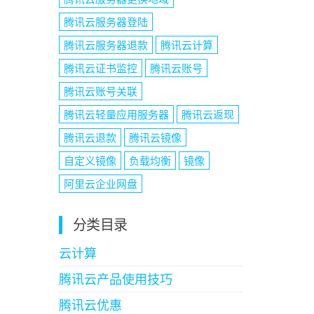
腾讯云服务器登陆
腾讯云服务器退款
腾讯云计算
腾讯云证书监控
腾讯云账号
腾讯云账号关联
腾讯云轻量应用服务器
腾讯云返现
腾讯云退款
腾讯云镜像
自定义镜像
负载均衡
镜像
阿里云企业网盘
分类目录
云计算
腾讯云产品使用技巧
腾讯云优惠