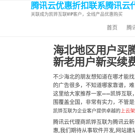
腾讯云优惠折扣联系腾讯云
前
往
关联成为凯铧互联VIP客户，全线产品优惠购买
内
首页
腾
容
海北地区用户买腾
新老用户新买续
不少海北的朋友想知道在哪才能找
的广告很多，不知道哪家靠谱，难
这里给大家推荐一家——凯铧互联
围覆盖全国，非常有实力，不管是
凯铧互联为企业客户提供卓越的
上云架
腾讯云代理商凯铧互联为腾讯云新
惠,我们期待从事软件开发,网站建站