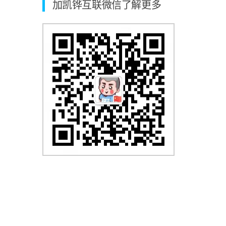
加凯铧互联微信了解更多