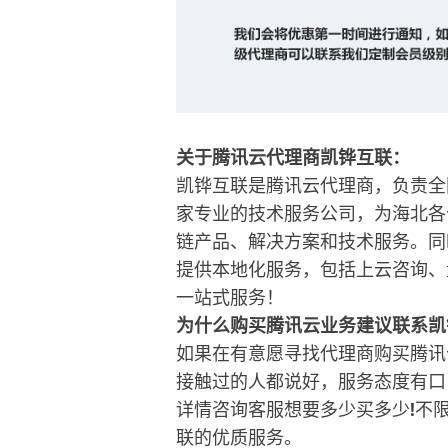
关于腾讯云代理商凯铧互联：
凯铧互联是腾讯云代理商，负责全
家专业的技术服务公司，为海北各
链产品、解决方案和技术服务。同
提供本地化服务，包括上云咨询、
一站式服务！
为什么购买腾讯云业务建议联系凯
如果在有意愿寻找代理商购买腾讯
接触过的人都说好，服务态度有口
详情咨询客服想要多少买多少!不
联的优质服务。