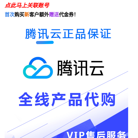
点此马上关联账号
首次
购买
新
客户额外
赠送
代金券！