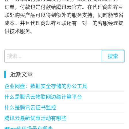
订单，付款也是付款给腾讯云官方。在代理商凯铧互
联处购买产品可以得到额外的服务支持，同时能节省
成本。并且代理商凯铧互联还有一对一的客服经理提
供技术服务。
搜
索：
近期文章
企业网盘：数据安全存储的办公工具
什么是腾讯云物联网边缘计算平台
什么是腾讯云证书监控
腾讯云最新优惠活动有哪些
HBase使用场景有哪些