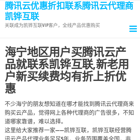
腾讯云优惠折扣联系腾讯云代理商
前
往
凯铧互联
内
关联成为凯铧互联VIP客户，全线产品优惠购买
容
海宁地区用户买腾讯云产
品就联系凯铧互联,新老用
户新买续费均有折上折优
惠
不少海宁的朋友想知道在哪才能找到腾讯云代理商来
购买云产品，觉得网上各种代理商的广告很多，不知
道哪家靠谱，难以选择。
这里给大家推荐一家——凯铧互联，凯铧互联经营腾
讯云产品代理业务足足5年，业务范围覆盖全国，非