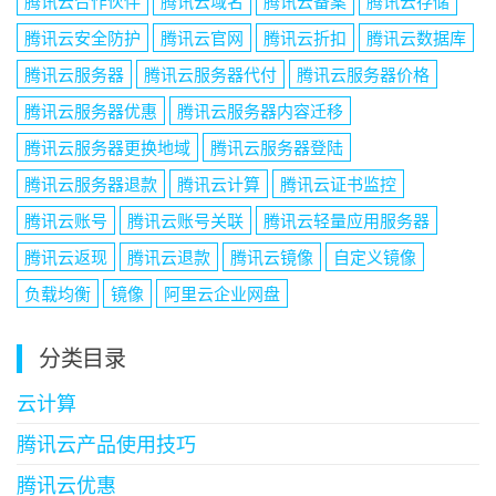
腾讯云合作伙伴
腾讯云域名
腾讯云备案
腾讯云存储
腾讯云安全防护
腾讯云官网
腾讯云折扣
腾讯云数据库
腾讯云服务器
腾讯云服务器代付
腾讯云服务器价格
腾讯云服务器优惠
腾讯云服务器内容迁移
腾讯云服务器更换地域
腾讯云服务器登陆
腾讯云服务器退款
腾讯云计算
腾讯云证书监控
腾讯云账号
腾讯云账号关联
腾讯云轻量应用服务器
腾讯云返现
腾讯云退款
腾讯云镜像
自定义镜像
负载均衡
镜像
阿里云企业网盘
分类目录
云计算
腾讯云产品使用技巧
腾讯云优惠