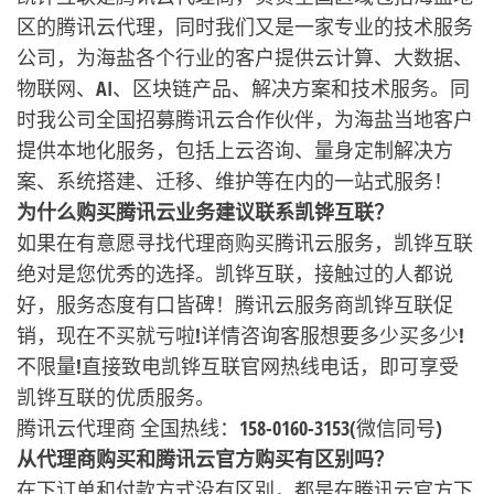
区的腾讯云代理，同时我们又是一家专业的技术服务
公司，为海盐各个行业的客户提供云计算、大数据、
物联网、AI、区块链产品、解决方案和技术服务。同
时我公司全国招募腾讯云合作伙伴，为海盐当地客户
提供本地化服务，包括上云咨询、量身定制解决方
案、系统搭建、迁移、维护等在内的一站式服务！
为什么购买腾讯云业务建议联系凯铧互联？
如果在有意愿寻找代理商购买腾讯云服务，凯铧互联
绝对是您优秀的选择。凯铧互联，接触过的人都说
好，服务态度有口皆碑！腾讯云服务商凯铧互联促
销，现在不买就亏啦!详情咨询客服想要多少买多少!
不限量!直接致电凯铧互联官网热线电话，即可享受
凯铧互联的优质服务。
腾讯云代理商 全国热线：158-0160-3153(微信同号)
从代理商购买和腾讯云官方购买有区别吗？
在下订单和付款方式没有区别，都是在腾讯云官方下