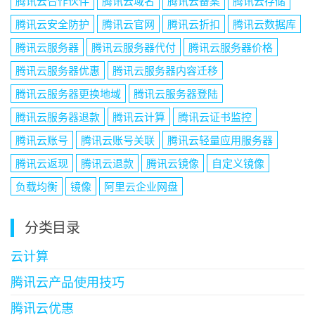
腾讯云合作伙伴
腾讯云域名
腾讯云备案
腾讯云存储
腾讯云安全防护
腾讯云官网
腾讯云折扣
腾讯云数据库
腾讯云服务器
腾讯云服务器代付
腾讯云服务器价格
腾讯云服务器优惠
腾讯云服务器内容迁移
腾讯云服务器更换地域
腾讯云服务器登陆
腾讯云服务器退款
腾讯云计算
腾讯云证书监控
腾讯云账号
腾讯云账号关联
腾讯云轻量应用服务器
腾讯云返现
腾讯云退款
腾讯云镜像
自定义镜像
负载均衡
镜像
阿里云企业网盘
分类目录
云计算
腾讯云产品使用技巧
腾讯云优惠