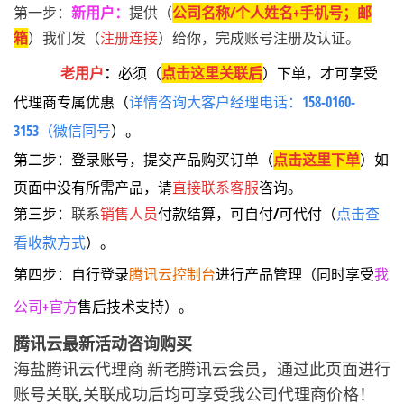
第一步：
新用户
：
提供（
公司名称/个人姓名+手机号；邮
箱
）我们发（
注册连接
）给你，完成账号注册及认证。
老用户
：
必须
（
点击这里关联后
）
下单
，
才可享受
代理商专属优惠
（
详情咨询大客户经理电话：
158-0160-
3153
（微信同号
）
。
第二步：登录账号，提交产品购买订单（
点击这里下单
）
如
页面中没有所需产品，请
直接联系
客服
咨询。
第三步：
联系
销售人员
付款结算，可自付/可代付（
点击查
看收款方式
）。
第四步：自行登录
腾讯云控制台
进行产品管理（同时享受
我
公司+官方
售后技术支持）。
腾讯云最新活动咨询购买
海盐腾讯云代理商 新老腾讯云会员，通过此页面进行
账号关联,关联成功后均可享受我公司代理商价格！