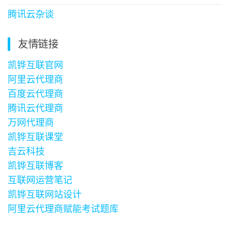
腾讯云杂谈
友情链接
凯铧互联官网
阿里云代理商
百度云代理商
腾讯云代理商
万网代理商
凯铧互联课堂
吉云科技
凯铧互联博客
互联网运营笔记
凯铧互联网站设计
阿里云代理商赋能考试题库