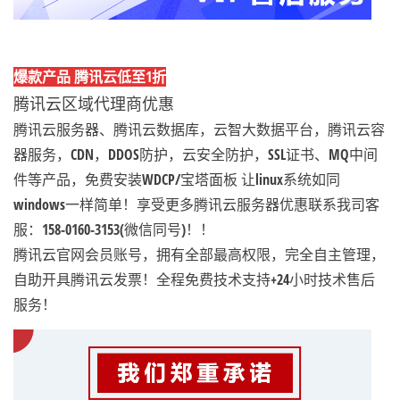
爆款产品 腾讯云低至1折
腾讯云区域代理商优惠
腾讯云服务器、腾讯云数据库，云智大数据平台，腾讯云容
器服务，CDN，DDOS防护，云安全防护，SSL证书、MQ中间
件等产品，免费安装WDCP/宝塔面板 让
linux系统如同
windows一样简单！享受更多腾讯云服务器优惠联系我司客
服：
158-0160-3153
(微信同号)！！
腾讯云官网会员账号，拥有全部最高权限，完全自主管理，
自助开具腾讯云发票！全程免费技术支持+24小时技术售后
服务！