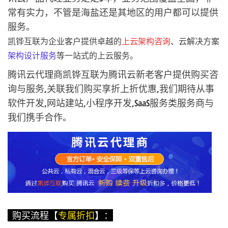
常有实力，不管是海盐还是其地区的用户都可以提供
服务。
凯铧互联为企业客户提供卓越的
上云架构咨询
、云解决方案
架构设计服务
等一站式的上云服务。
腾讯云代理商凯铧互联为腾讯云新老客户提供购买咨
询与服务,关联我们购买享折上折优惠,我们期待从事
软件开发,网站建站,小程序开发,SaaS服务类服务商与
我们携手合作。
购买流程【
专属折扣
】：