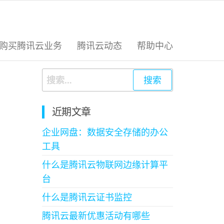
购买腾讯云业务
腾讯云动态
帮助中心
搜
索：
近期文章
企业网盘：数据安全存储的办公
工具
什么是腾讯云物联网边缘计算平
台
什么是腾讯云证书监控
腾讯云最新优惠活动有哪些