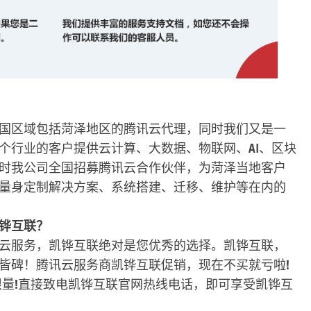
国区域包括菏泽地区的腾讯云代理，同时我们又是一
个行业的客户提供云计算、大数据、物联网、AI、区块
时我公司全国招募腾讯云合作伙伴，为菏泽当地客户
量身定制解决方案、系统搭建、迁移、维护等在内的
铧互联？
云服务，凯铧互联绝对是您优秀的选择。凯铧互联，
皆碑！腾讯云服务商凯铧互联促销，现在不买就亏啦!
限量!直接致电凯铧互联官网热线电话，即可享受凯铧互