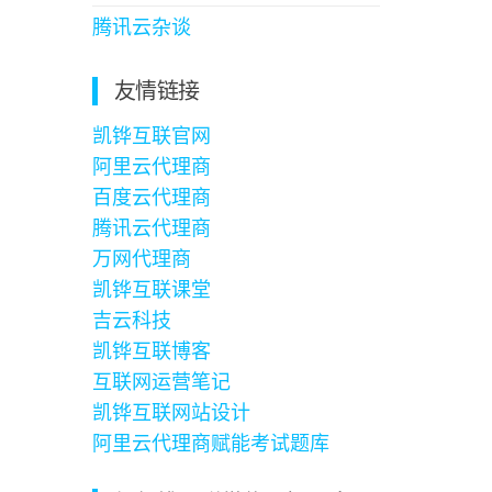
腾讯云杂谈
友情链接
凯铧互联官网
阿里云代理商
百度云代理商
腾讯云代理商
万网代理商
凯铧互联课堂
吉云科技
凯铧互联博客
互联网运营笔记
凯铧互联网站设计
阿里云代理商赋能考试题库