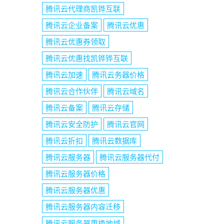
腾讯云代理商凯铧互联
腾讯云企业备案
腾讯云优惠
腾讯云优惠券领取
腾讯云优惠找凯铧铧互联
腾讯云加速
腾讯云务器价格
腾讯云合作伙伴
腾讯云域名
腾讯云备案
腾讯云存储
腾讯云安全防护
腾讯云官网
腾讯云折扣
腾讯云数据库
腾讯云服务器
腾讯云服务器代付
腾讯云服务器价格
腾讯云服务器优惠
腾讯云服务器内容迁移
腾讯云服务器更换地域