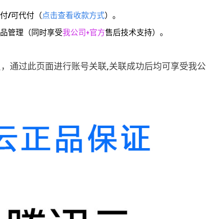
付/可代付（
点击查看收款方式
）。
品管理（同时享受
我公司+官方
售后技术支持）。
员，通过此页面进行账号关联,关联成功后均可享受我公