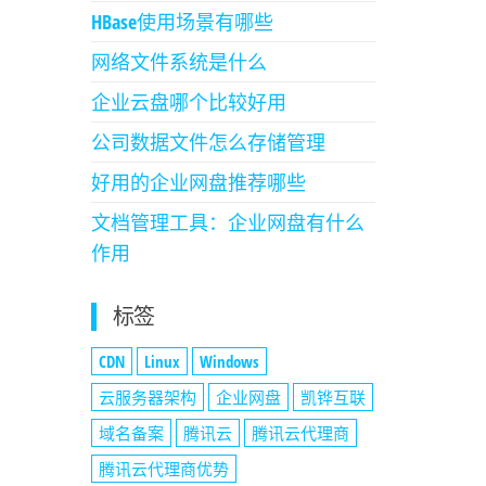
HBase使用场景有哪些
网络文件系统是什么
企业云盘哪个比较好用
公司数据文件怎么存储管理
好用的企业网盘推荐哪些
文档管理工具：企业网盘有什么
作用
标签
CDN
Linux
Windows
云服务器架构
企业网盘
凯铧互联
域名备案
腾讯云
腾讯云代理商
腾讯云代理商优势