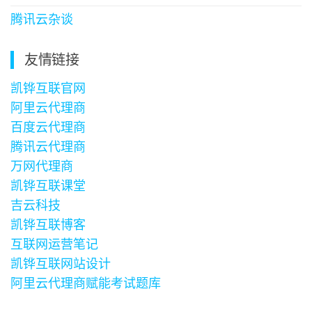
腾讯云杂谈
友情链接
凯铧互联官网
阿里云代理商
百度云代理商
腾讯云代理商
万网代理商
凯铧互联课堂
吉云科技
凯铧互联博客
互联网运营笔记
凯铧互联网站设计
阿里云代理商赋能考试题库