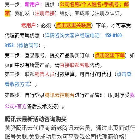
第一步：
新用户
：
提供（
公司名称/个人姓名+手机号；邮
箱
）我们发（
注册连接
）给你，完成账号注册及认证。
老用户
：
必须
（
点击这里关联后
）
下单
，
才可享受
代理商专属优惠
（
详情咨询大客户经理电话：
158-0160-
3153
（微信同号
）
。
第二步：登录账号，提交产品购买订单（
点击这里下单
）
如
页面中没有所需产品，请
直接联系
客服
咨询。
第三步：
联系
销售人员
付款结算，可自付/可代付（
点击查
看收款方式
）。
第四步：自行登录
腾讯云控制台
进行产品管理（同时享受
我
公司+官方
售后技术支持）。
腾讯云最新活动咨询购买
黄骅腾讯云代理商 新老腾讯云会员，通过此页面进行
账号关联,关联成功后均可享受我公司代理商价格！