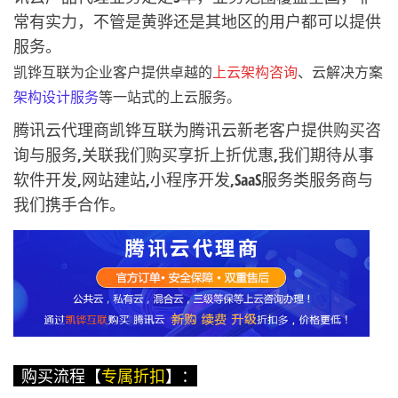
常有实力，不管是黄骅还是其地区的用户都可以提供
服务。
凯铧互联为企业客户提供卓越的
上云架构咨询
、云解决方案
架构设计服务
等一站式的上云服务。
腾讯云代理商凯铧互联为腾讯云新老客户提供购买咨
询与服务,关联我们购买享折上折优惠,我们期待从事
软件开发,网站建站,小程序开发,SaaS服务类服务商与
我们携手合作。
购买流程【
专属折扣
】：