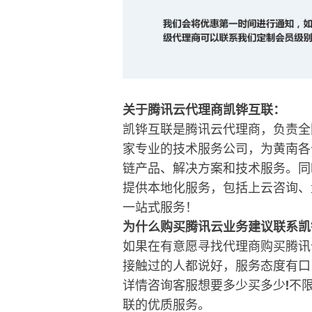
关于腾讯云代理商凯铧互联：
凯铧互联是腾讯云代理商，负责全
家专业的技术服务公司，为黄南各
链产品、解决方案和技术服务。同
提供本地化服务，包括上云咨询、
一站式服务！
为什么购买腾讯云业务建议联系凯
如果在有意愿寻找代理商购买腾讯
接触过的人都说好，服务态度有口
详情咨询客服想要多少买多少!不
联的优质服务。