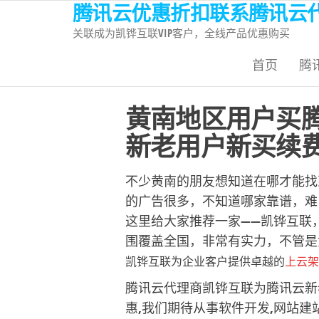
腾讯云优惠折扣联系腾讯云
前
往
关联成为凯铧互联VIP客户，全线产品优惠购买
内
首页
腾
容
黄南地区用户买腾
新老用户新买续
不少黄南的朋友想知道在哪才能找
的广告很多，不知道哪家靠谱，难
这里给大家推荐一家——凯铧互联
围覆盖全国，非常有实力，不管是
凯铧互联为企业客户提供卓越的
上云架
腾讯云代理商凯铧互联为腾讯云新
惠,我们期待从事软件开发,网站建站