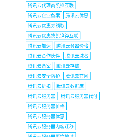
腾讯云代理商凯铧互联
腾讯云企业备案
腾讯云优惠
腾讯云优惠券领取
腾讯云优惠找凯铧铧互联
腾讯云加速
腾讯云务器价格
腾讯云合作伙伴
腾讯云域名
腾讯云备案
腾讯云存储
腾讯云安全防护
腾讯云官网
腾讯云折扣
腾讯云数据库
腾讯云服务器
腾讯云服务器代付
腾讯云服务器价格
腾讯云服务器优惠
腾讯云服务器内容迁移
腾讯云服务器更换地域