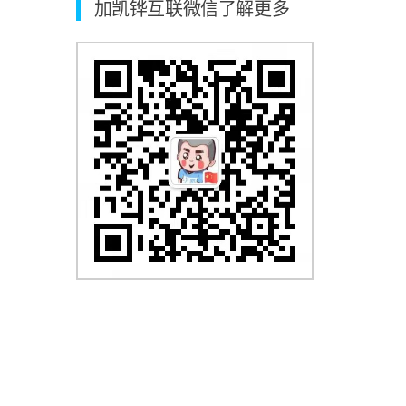
加凯铧互联微信了解更多