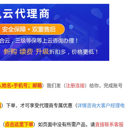
人姓名+手机号；邮箱
）我们发（
注册连接
）给你，完成账号
后
）
下单
，
才可享受代理商专属优惠
（
详情咨询大客户经理电
（
点击这里下单
）
如页面中没有所需产品，请
直接联系
客服