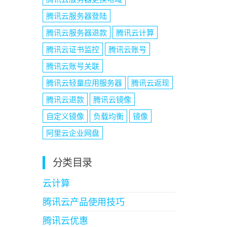
腾讯云服务器登陆
腾讯云服务器退款
腾讯云计算
腾讯云证书监控
腾讯云账号
腾讯云账号关联
腾讯云轻量应用服务器
腾讯云返现
腾讯云退款
腾讯云镜像
自定义镜像
负载均衡
镜像
阿里云企业网盘
分类目录
云计算
腾讯云产品使用技巧
腾讯云优惠