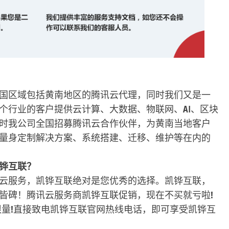
国区域包括黄南地区的腾讯云代理，同时我们又是一
个行业的客户提供云计算、大数据、物联网、AI、区块
时我公司全国招募腾讯云合作伙伴，为黄南当地客户
量身定制解决方案、系统搭建、迁移、维护等在内的
铧互联？
云服务，凯铧互联绝对是您优秀的选择。凯铧互联，
皆碑！腾讯云服务商凯铧互联促销，现在不买就亏啦!
限量!直接致电凯铧互联官网热线电话，即可享受凯铧互