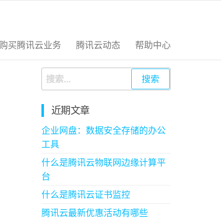
购买腾讯云业务
腾讯云动态
帮助中心
搜
索：
近期文章
企业网盘：数据安全存储的办公
工具
什么是腾讯云物联网边缘计算平
台
什么是腾讯云证书监控
腾讯云最新优惠活动有哪些