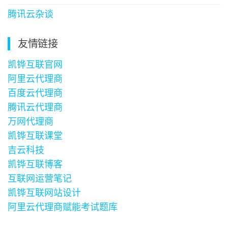
腾讯云杂谈
友情链接
凯铧互联官网
阿里云代理商
百度云代理商
腾讯云代理商
万网代理商
凯铧互联课堂
吉云科技
凯铧互联博客
互联网运营笔记
凯铧互联网站设计
阿里云代理商赋能考试题库