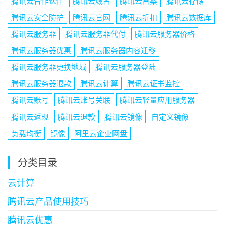
腾讯云合作伙伴
腾讯云域名
腾讯云备案
腾讯云存储
腾讯云安全防护
腾讯云官网
腾讯云折扣
腾讯云数据库
腾讯云服务器
腾讯云服务器代付
腾讯云服务器价格
腾讯云服务器优惠
腾讯云服务器内容迁移
腾讯云服务器更换地域
腾讯云服务器登陆
腾讯云服务器退款
腾讯云计算
腾讯云证书监控
腾讯云账号
腾讯云账号关联
腾讯云轻量应用服务器
腾讯云返现
腾讯云退款
腾讯云镜像
自定义镜像
负载均衡
镜像
阿里云企业网盘
分类目录
云计算
腾讯云产品使用技巧
腾讯云优惠