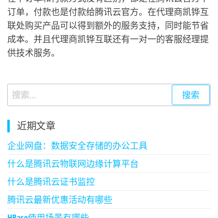
订单，付款也是付款给腾讯云官方。在代理商凯铧互
联处购买产品可以得到额外的服务支持，同时能节省
成本。并且代理商凯铧互联还有一对一的客服经理提
供技术服务。
搜
索：
近期文章
企业网盘：数据安全存储的办公工具
什么是腾讯云物联网边缘计算平台
什么是腾讯云证书监控
腾讯云最新优惠活动有哪些
HBase使用场景有哪些