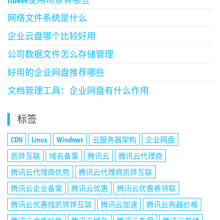
网络文件系统是什么
企业云盘哪个比较好用
公司数据文件怎么存储管理
好用的企业网盘推荐哪些
文档管理工具：企业网盘有什么作用
标签
CDN
Linux
Windows
云服务器架构
企业网盘
凯铧互联
域名备案
腾讯云
腾讯云代理商
腾讯云代理商优势
腾讯云代理商凯铧互联
腾讯云企业备案
腾讯云优惠
腾讯云优惠券领取
腾讯云优惠找凯铧铧互联
腾讯云加速
腾讯云务器价格