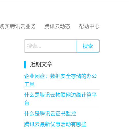
购买腾讯云业务
腾讯云动态
帮助中心
搜
索：
近期文章
企业网盘：数据安全存储的办公
工具
什么是腾讯云物联网边缘计算平
台
什么是腾讯云证书监控
腾讯云最新优惠活动有哪些