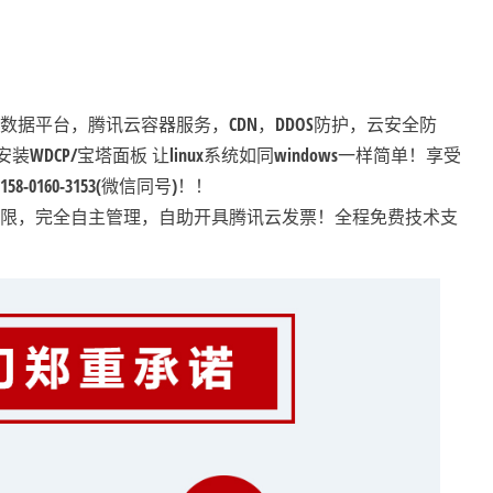
据平台，腾讯云容器服务，CDN，DDOS防护，云安全防
装WDCP/宝塔面板 让
linux系统如同windows一样简单！享受
158-0160-3153
(微信同号)！！
限，完全自主管理，自助开具腾讯云发票！全程免费技术支