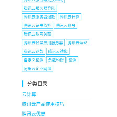
腾讯云服务器登陆
腾讯云服务器退款
腾讯云计算
腾讯云证书监控
腾讯云账号
腾讯云账号关联
腾讯云轻量应用服务器
腾讯云返现
腾讯云退款
腾讯云镜像
自定义镜像
负载均衡
镜像
阿里云企业网盘
分类目录
云计算
腾讯云产品使用技巧
腾讯云优惠