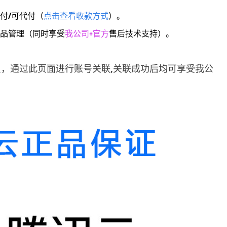
付/可代付（
点击查看收款方式
）。
品管理（同时享受
我公司+官方
售后技术支持）。
员，通过此页面进行账号关联,关联成功后均可享受我公