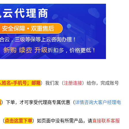
人姓名+手机号；邮箱
）我们发（
注册连接
）给你，完成账号
后
）
下单
，
才可享受代理商专属优惠
（
详情咨询大客户经理电
（
点击这里下单
）
如页面中没有所需产品，请
直接联系
客服