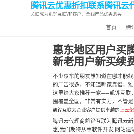
腾讯云优惠折扣联系腾讯云
前
往
关联成为凯铧互联VIP客户，全线产品优惠购买
内
首页
腾
容
惠东地区用户买腾
新老用户新买续
不少惠东的朋友想知道在哪才能找
的广告很多，不知道哪家靠谱，难
这里给大家推荐一家——凯铧互联
围覆盖全国，非常有实力，不管是
凯铧互联为企业客户提供卓越的
上云架
腾讯云代理商凯铧互联为腾讯云新
惠,我们期待从事软件开发,网站建站