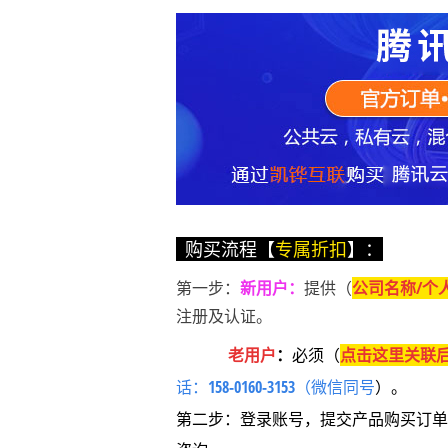
购买流程【
专属折扣
】：
第一步：
新用户
：
提供（
公司名称/个
注册及认证。
老用户
：
必须
（
点击这里关联
话：
158-0160-3153
（微信同号
）
。
第二步：登录账号，提交产品购买订单