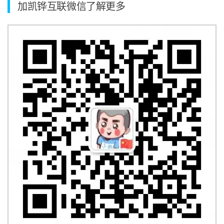
加凯铧互联微信了解更多