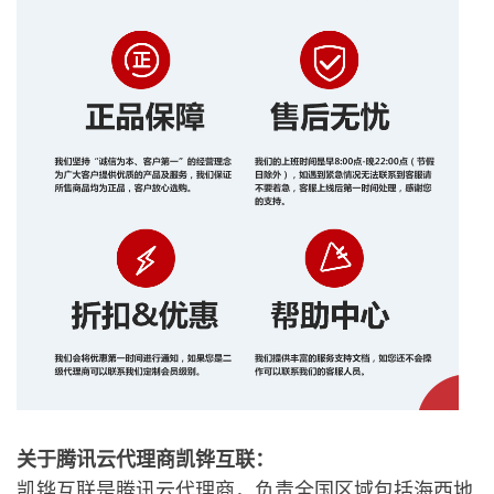
关于腾讯云代理商凯铧互联：
凯铧互联是腾讯云代理商，负责全国区域包括海西地