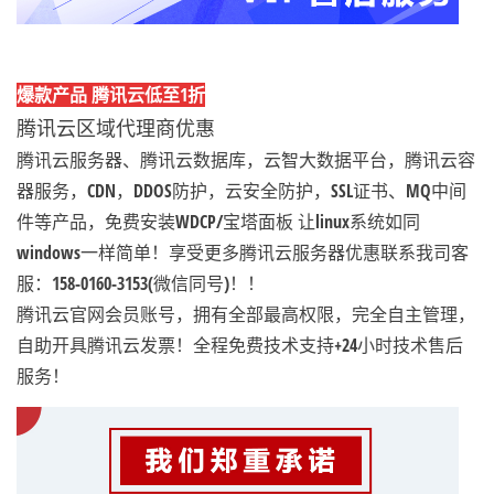
爆款产品 腾讯云低至1折
腾讯云区域代理商优惠
腾讯云服务器、腾讯云数据库，云智大数据平台，腾讯云容
器服务，CDN，DDOS防护，云安全防护，SSL证书、MQ中间
件等产品，免费安装WDCP/宝塔面板 让
linux系统如同
windows一样简单！享受更多腾讯云服务器优惠联系我司客
服：
158-0160-3153
(微信同号)！！
腾讯云官网会员账号，拥有全部最高权限，完全自主管理，
自助开具腾讯云发票！全程免费技术支持+24小时技术售后
服务！