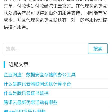
订单，付款也是付款给腾讯云官方。在代理商凯铧互
联处购买产品可以得到额外的服务支持，同时能节省
成本。并且代理商凯铧互联还有一对一的客服经理提
供技术服务。
搜
索：
近期文章
企业网盘：数据安全存储的办公工具
什么是腾讯云物联网边缘计算平台
什么是腾讯云证书监控
腾讯云最新优惠活动有哪些
HBase使用场景有哪些