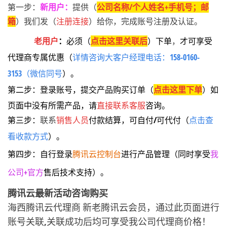
第一步：
新用户
：
提供（
公司名称/个人姓名+手机号；邮
箱
）我们发（
注册连接
）给你，完成账号注册及认证。
老用户
：
必须
（
点击这里关联后
）
下单
，
才可享受
代理商专属优惠
（
详情咨询大客户经理电话：
158-0160-
3153
（微信同号
）
。
第二步：登录账号，提交产品购买订单（
点击这里下单
）
如
页面中没有所需产品，请
直接联系
客服
咨询。
第三步：
联系
销售人员
付款结算，可自付/可代付（
点击查
看收款方式
）。
第四步：自行登录
腾讯云控制台
进行产品管理（同时享受
我
公司+官方
售后技术支持）。
腾讯云最新活动咨询购买
海西腾讯云代理商 新老腾讯云会员，通过此页面进行
账号关联,关联成功后均可享受我公司代理商价格！