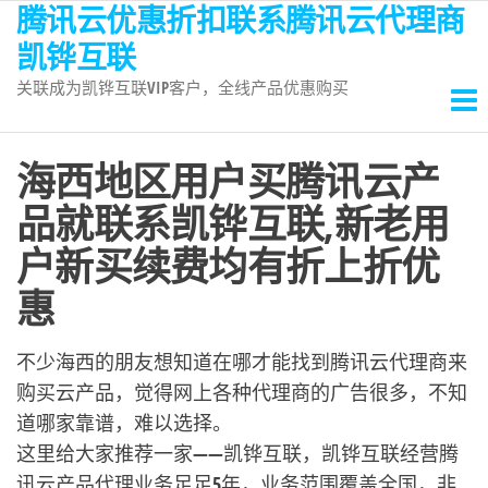
腾讯云优惠折扣联系腾讯云代理商
前
往
凯铧互联
内
关联成为凯铧互联VIP客户，全线产品优惠购买
容
海西地区用户买腾讯云产
品就联系凯铧互联,新老用
户新买续费均有折上折优
惠
不少海西的朋友想知道在哪才能找到腾讯云代理商来
购买云产品，觉得网上各种代理商的广告很多，不知
道哪家靠谱，难以选择。
这里给大家推荐一家——凯铧互联，凯铧互联经营腾
讯云产品代理业务足足5年，业务范围覆盖全国，非