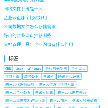
网络文件系统是什么
企业云盘哪个比较好用
公司数据文件怎么存储管理
好用的企业网盘推荐哪些
文档管理工具：企业网盘有什么作用
标签
CDN
Linux
Windows
云服务器架构
企业网盘
凯铧互联
域名备案
腾讯云
腾讯云代理商
腾讯云代理商优势
腾讯云代理商凯铧互联
腾讯云企业备案
腾讯云优惠
腾讯云优惠券领取
腾讯云优惠找凯铧铧互联
腾讯云加速
腾讯云务器价格