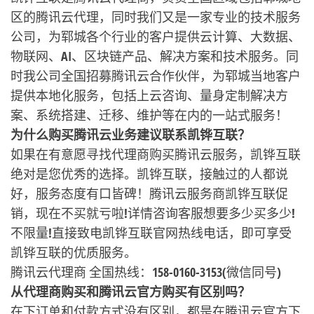
区的腾讯云代理，同时我们又是一家专业的技术服务
公司，为郓城各个行业的客户提供云计算、大数据、
物联网、AI、区块链产品、解决方案和技术服务。同
时我公司全国招募腾讯云合作伙伴，为郓城当地客户
提供本地化服务，包括上云咨询、量身定制解决方
案、系统搭建、迁移、维护等在内的一站式服务！
为什么购买腾讯云业务建议联系凯铧互联？
如果在有意愿寻找代理商购买腾讯云服务，凯铧互联
绝对是您优秀的选择。凯铧互联，接触过的人都说
好，服务态度有口皆碑！腾讯云服务商凯铧互联促
销，现在不买就亏啦!详情咨询客服想要多少买多少!
不限量!直接致电凯铧互联官网热线电话，即可享受
凯铧互联的优质服务。
腾讯云代理商 全国热线：158-0160-3153(微信同号)
从代理商购买和腾讯云官方购买有区别吗？
在下订单和付款方式没有区别，都是在腾讯云官方下