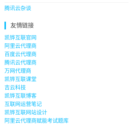
腾讯云杂谈
友情链接
凯铧互联官网
阿里云代理商
百度云代理商
腾讯云代理商
万网代理商
凯铧互联课堂
吉云科技
凯铧互联博客
互联网运营笔记
凯铧互联网站设计
阿里云代理商赋能考试题库