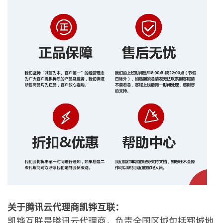
关于腾讯云代理商凯铧互联：
凯铧互联是腾讯云代理商，负责全国区域包括郓城地