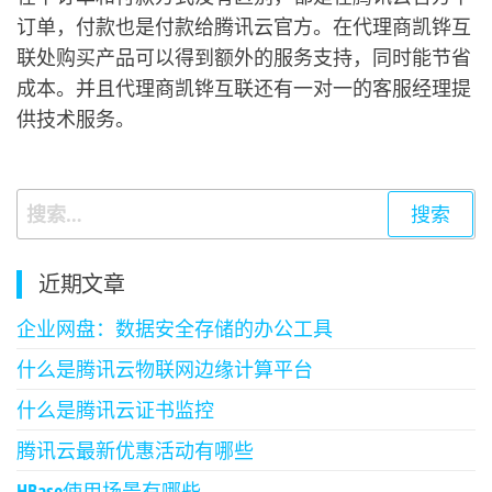
订单，付款也是付款给腾讯云官方。在代理商凯铧互
联处购买产品可以得到额外的服务支持，同时能节省
成本。并且代理商凯铧互联还有一对一的客服经理提
供技术服务。
搜
索：
近期文章
企业网盘：数据安全存储的办公工具
什么是腾讯云物联网边缘计算平台
什么是腾讯云证书监控
腾讯云最新优惠活动有哪些
HBase使用场景有哪些