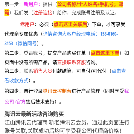
第一步：
新用户
：
提供（
公司名称/个人姓名+手机号；邮
箱
）我们发（
注册连接
）给你，完成账号注册及认证。
老用户
：
必须
（
点击这里关联后
）
下单
，
才可享受
代理商专属优惠
（
详情咨询大客户经理电话：
158-0160-
3153
（微信同号
）
。
第二步：登录账号，提交产品购买订单（
点击这里下单
）
如
页面中没有所需产品，请
直接联系
客服
咨询。
第三步：
联系
销售人员
付款结算，可自付/可代付（
点击查
看收款方式
）。
第四步：自行登录
腾讯云控制台
进行产品管理（同时享受
我
公司+官方
售后技术支持）。
腾讯云最新活动咨询购买
江山腾讯云代理商 新老腾讯云会员，通过此页面进行
账号关联,关联成功后均可享受我公司代理商价格！