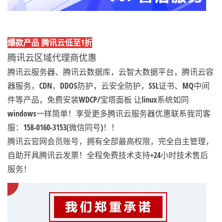
爆款产品 腾讯云低至1折
腾讯云区域代理商优惠
腾讯云服务器、腾讯云数据库，云智大数据平台，腾讯云容
器服务，CDN，DDOS防护，云安全防护，SSL证书、MQ中间
件等产品，免费安装WDCP/宝塔面板 让
linux系统如同
windows一样简单！享受更多腾讯云服务器优惠联系我司客
服：
158-0160-3153
(微信同号)！！
腾讯云官网会员账号，拥有全部最高权限，完全自主管理，
自助开具腾讯云发票！全程免费技术支持+24小时技术售后
服务！