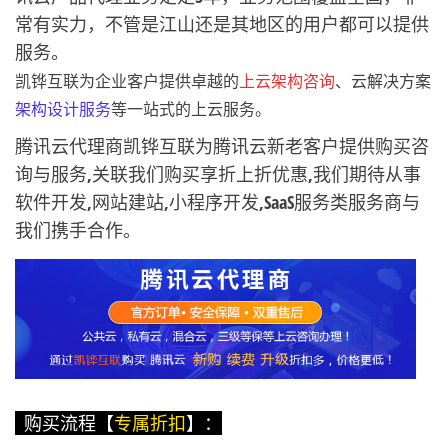
常有实力，不管是江山还是其地区的用户都可以提供
服务。
凯铧互联为企业客户提供卓越的
上云架构咨询
、云解决方案
架构设计服务
等一站式的上云服务。
腾讯云代理商凯铧互联为腾讯云新老客户提供购买咨
询与服务,关联我们购买享折上折优惠,我们期待从事
软件开发,网站建站,小程序开发,SaaS服务类服务商与
我们携手合作。
购买流程【
专属折扣
】：