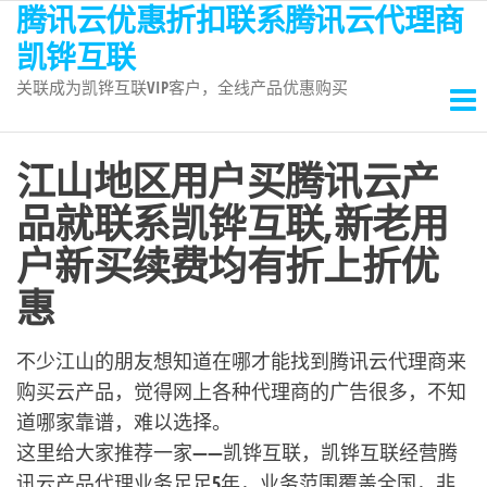
腾讯云优惠折扣联系腾讯云代理商
前
往
凯铧互联
内
关联成为凯铧互联VIP客户，全线产品优惠购买
容
江山地区用户买腾讯云产
品就联系凯铧互联,新老用
户新买续费均有折上折优
惠
不少江山的朋友想知道在哪才能找到腾讯云代理商来
购买云产品，觉得网上各种代理商的广告很多，不知
道哪家靠谱，难以选择。
这里给大家推荐一家——凯铧互联，凯铧互联经营腾
讯云产品代理业务足足5年，业务范围覆盖全国，非