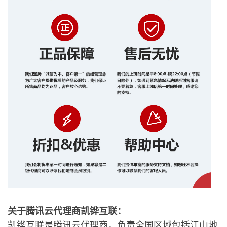
关于腾讯云代理商凯铧互联：
凯铧互联是腾讯云代理商，负责全国区域包括江山地