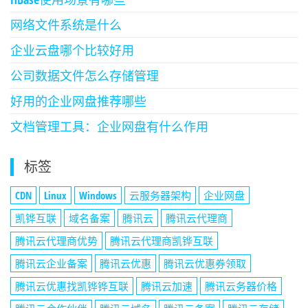
网络文件系统是什么
企业云盘哪个比较好用
公司数据文件怎么存储管理
好用的企业网盘推荐哪些
文档管理工具：企业网盘有什么作用
标签
CDN
Linux
Windows
云服务器架构
企业网盘
凯铧互联
域名备案
腾讯云
腾讯云代理商
腾讯云代理商优势
腾讯云代理商凯铧互联
腾讯云企业备案
腾讯云优惠
腾讯云优惠券领取
腾讯云优惠找凯铧铧互联
腾讯云加速
腾讯云务器价格