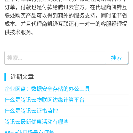
订单，付款也是付款给腾讯云官方。在代理商凯铧互
联处购买产品可以得到额外的服务支持，同时能节省
成本。并且代理商凯铧互联还有一对一的客服经理提
供技术服务。
搜
索：
近期文章
企业网盘：数据安全存储的办公工具
什么是腾讯云物联网边缘计算平台
什么是腾讯云证书监控
腾讯云最新优惠活动有哪些
HBase使用场景有哪些