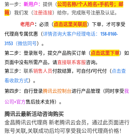
第一步：
新用户
：
提供（
公司名称/个人姓名+手机号；邮
箱
）我们发（
注册连接
）给你，完成账号注册及认证。
老用户
：
必须
（
点击这里关联后
）
下单
，
才可享受
代理商专属优惠
（
详情咨询大客户经理电话：
158-0160-
3153
（微信同号
）
。
第二步：登录账号，提交产品购买订单（
点击这里下单
）
如
页面中没有所需产品，请
直接联系
客服
咨询。
第三步：
联系
销售人员
付款结算，可自付/可代付（
点击查
看收款方式
）。
第四步：自行登录
腾讯云控制台
进行产品管理（同时享受
我
公司+官方
售后技术支持）。
腾讯云最新活动咨询购买
金昌腾讯云代理商 新老腾讯云会员，通过此页面进行
账号关联,关联成功后均可享受我公司代理商价格！