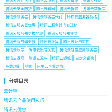
腾讯云合作伙伴
腾讯云域名
腾讯云备案
腾讯云存储
腾讯云安全防护
腾讯云官网
腾讯云折扣
腾讯云数据库
腾讯云服务器
腾讯云服务器代付
腾讯云服务器价格
腾讯云服务器优惠
腾讯云服务器内容迁移
腾讯云服务器更换地域
腾讯云服务器登陆
腾讯云服务器退款
腾讯云计算
腾讯云证书监控
腾讯云账号
腾讯云账号关联
腾讯云轻量应用服务器
腾讯云返现
腾讯云退款
腾讯云镜像
自定义镜像
负载均衡
镜像
阿里云企业网盘
分类目录
云计算
腾讯云产品使用技巧
腾讯云优惠